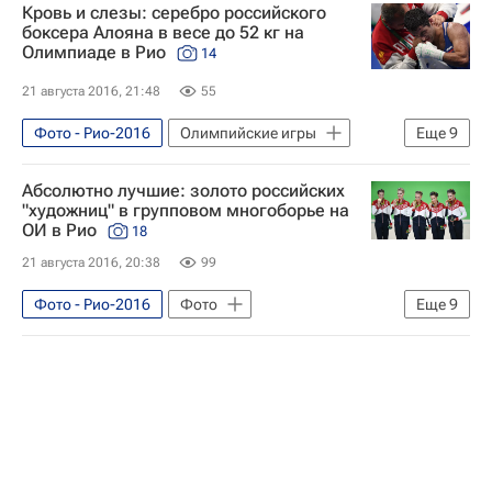
Кровь и слезы: серебро российского
Сборная России - Рио-2016
боксера Алояна в весе до 52 кг на
Олимпиаде в Рио
14
Борьба - Рио-2016
Рио-2016
Летние Олимпийские игры 2016
21 августа 2016, 21:48
55
Россия на Олимпиаде 2016
Фото - Рио-2016
Олимпийские игры
Еще
9
Сослан Рамонов
Спорт
Фото
Единоборства
Абсолютно лучшие: золото российских
Сборная России - Рио-2016
"художниц" в групповом многоборье на
ОИ в Рио
18
Бокс - Рио-2016
Рио-2016
21 августа 2016, 20:38
99
Летние Олимпийские игры 2016
Россия на Олимпиаде 2016
Фото - Рио-2016
Фото
Еще
9
Михаил Алоян
Художественная гимнастика
Олимпийские игры
Спорт
Сборная России - Рио-2016
Художественная гимнастика - Рио-2016
Рио-2016