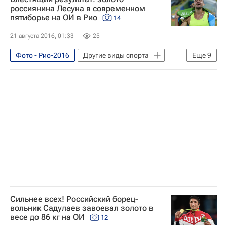
Сборная России - Рио-2016
россиянина Лесуна в современном
пятиборье на ОИ в Рио
14
Летние Олимпийские игры 2016
Россия на Олимпиаде 2016
21 августа 2016, 01:33
25
Сборная России по художественной гимнастике
Фото - Рио-2016
Другие виды спорта
Еще
9
Сборная России по современному пятиборью
Фото
Олимпийские игры
Спорт
Сборная России по борьбе
Россия (ж)
Сборная России - Рио-2016
Абдулрашид Садулаев
Яна Кудрявцева
Современное пятиборье - Рио-2016
Маргарита Мамун
Александр Лесун
Рио-2016
Неймар
Летние Олимпийские игры 2016
Россия на Олимпиаде 2016
Александр Лесун
Сильнее всех! Российский борец-
вольник Садулаев завоевал золото в
весе до 86 кг на ОИ
12