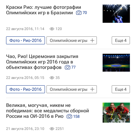
Краски Рио: лучшие фотографии
Олимпийских игр в Бразилии
70
22 августа 2016, 11:14
120
Фото - Рио-2016
Олимпийские игры
Еще
4
Спорт
Фото
Рио-2016
Чао, Рио! Церемония закрытия
Летние Олимпийские игры 2016
Олимпийских игр 2016 года в
объективах фотографов
77
22 августа 2016, 05:15
35
Фото - Рио-2016
Олимпийские игры
Еще
4
Спорт
Фото
Рио-2016
Великая, могучая, никем не
Летние Олимпийские игры 2016
победимая: все медалисты сборной
России на ОИ-2016 в Рио
158
21 августа 2016, 23:10
2251