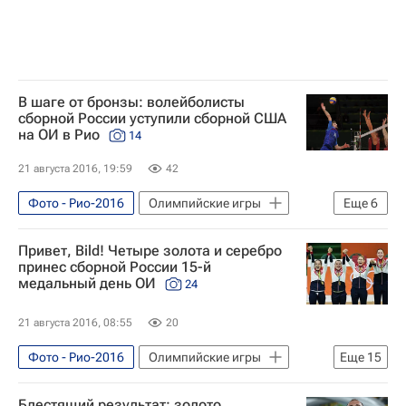
Летние Олимпийские игры 2016
Россия на Олимпиаде 2016
Сборная России по художественной гимнастике
В шаге от бронзы: волейболисты
сборной России уступили сборной США
на ОИ в Рио
14
21 августа 2016, 19:59
42
Фото - Рио-2016
Олимпийские игры
Еще
6
Спорт
Фото
Рио-2016
Привет, Bild! Четыре золота и серебро
Сборная России - Рио-2016
принес сборной России 15-й
медальный день ОИ
24
Летние Олимпийские игры 2016
Россия на Олимпиаде 2016
21 августа 2016, 08:55
20
Фото - Рио-2016
Олимпийские игры
Еще
15
Спорт
Фото
Рио-2016
Блестящий результат: золото