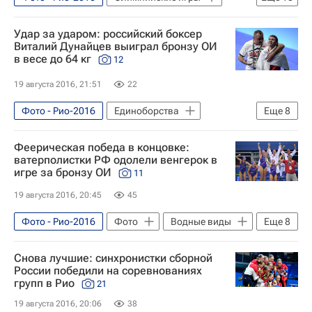
Михаил Алоян
Наталья Ищенко
Спорт
Фото
Единоборства
Удар за ударом: российский боксер
Сборная России - Рио-2016
Виталий Дунайцев выиграл бронзу ОИ
в весе до 64 кг
12
Борьба - Рио-2016
Рио-2016
Летние Олимпийские игры 2016
19 августа 2016, 21:51
22
Россия на Олимпиаде 2016
Фото - Рио-2016
Единоборства
Еще
8
Сборная России по борьбе
Спорт
Фото
Рио-2016
Феерическая победа в концовке:
Аниуар Гедуев
Сборная России - Рио-2016
ватерполистки РФ одолели венгерок в
игре за бронзу ОИ
11
Бокс - Рио-2016
19 августа 2016, 20:45
45
Летние Олимпийские игры 2016
Россия на Олимпиаде 2016
Фото - Рио-2016
Фото
Водные виды
Еще
8
Виталий Дунайцев
Олимпийские игры
Спорт
Снова лучшие: синхронистки сборной
Сборная России - Рио-2016
России победили на соревнованиях
групп в Рио
21
Водное поло - Рио-2016
Рио-2016
19 августа 2016, 20:06
38
Летние Олимпийские игры 2016