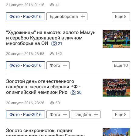
21 августа 2016, 01:16
41
Фото - Рио-2016
Единоборства
Еще
8
Спорт
Фото
Рио-2016
"Художницы" на высоте: золото Мамун
Сборная России - Рио-2016
и серебро Кудрявцевой в личном
многоборье на ОИ
21
Борьба - Рио-2016
Летние Олимпийские игры 2016
20 августа 2016, 23:58
142
Россия на Олимпиаде 2016
Фото - Рио-2016
Фото
Еще
10
Абдулрашид Садулаев
Художественная гимнастика
Золотой день отечественного
Олимпийские игры
Спорт
гандбола: женская сборная РФ -
олимпийский чемпион Рио
20
Сборная России - Рио-2016
Художественная гимнастика - Рио-2016
20 августа 2016, 23:26
50
Рио-2016
Фото - Рио-2016
Фото
Гандбол
Еще
8
Летние Олимпийские игры 2016
Олимпийские игры
Спорт
Золото синхронисток, подвиг
Россия на Олимпиаде 2016
Сборная России - Рио-2016
ватерполисток и серебро Гедуева: