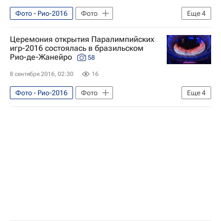
Фото - Рио-2016
Фото
Еще
4
Паралимпизм
Рио-2016
Церемония открытия Паралимпийских
Паралимпийские игры - Рио-2016
игр-2016 состоялась в бразильском
Рио-де-Жанейро
58
Паралимпийские игры
8 сентября 2016, 02:30
16
Фото - Рио-2016
Фото
Еще
4
Паралимпизм
Рио-2016
Паралимпийские игры - Рио-2016
Паралимпийские игры