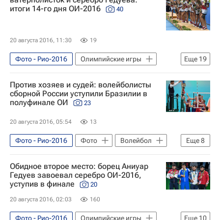
Яна Кудрявцева
Маргарита Мамун
итоги 14-го дня ОИ-2016
40
Гандбол - Рио-2016
Рио-2016
Летние Олимпийские игры 2016
20 августа 2016, 11:30
19
Россия на Олимпиаде 2016
Россия (ж)
Фото - Рио-2016
Олимпийские игры
Еще
19
Спорт
Фото
Рио-2016
Против хозяев и судей: волейболисты
Сборная России - Рио-2016
сборной России уступили Бразилии в
полуфинале ОИ
23
Летние Олимпийские игры 2016
Россия на Олимпиаде 2016
20 августа 2016, 05:54
13
Сборная России по синхронному плаванию
Фото - Рио-2016
Фото
Волейбол
Еще
8
Россия (ж)
Александра Пацкевич
Олимпийские игры
Спорт
Виталий Дунайцев
Яна Кудрявцева
Обидное второе место: борец Аниуар
Сборная России - Рио-2016
Гедуев завоевал серебро ОИ-2016,
Светлана Колесниченко
Аниуар Гедуев
уступив в финале
20
Волейбол - Рио-2016
Рио-2016
Маргарита Мамун
Елена Прокофьева
20 августа 2016, 02:03
160
Летние Олимпийские игры 2016
Алла Шишкина
Светлана Ромашина
Россия на Олимпиаде 2016
Россия
Фото - Рио-2016
Олимпийские игры
Еще
10