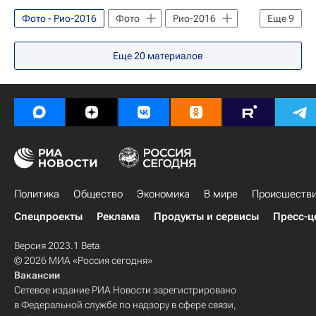
Россия на Олимпиаде 2016
Россия (ж)
Фото - Рио-2016
Фото
Рио-2016
Еще
9
Олимпийские игры
Спорт
Еще
20
материалов
Сборная России - Рио-2016
Синхронное плавание - Рио-2016
Новости - Рио-2016
Летние Олимпийские игры 2016
Россия на Олимпиаде 2016
Сборная России по синхронному плаванию
Политика
Светлана Ромашина
Общество
Экономика
В мире
Происшеств
Спецпроекты
Реклама
Продукты и сервисы
Пресс-ц
Версия 2023.1 Beta
© 2026 МИА «Россия сегодня»
Вакансии
Сетевое издание РИА Новости зарегистрировано
в Федеральной службе по надзору в сфере связи,