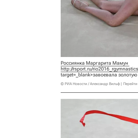
Россиянка Маргарита Мамун 
http://rsport.ru/rio2016_rgymnast
target=_blank>завоевала золотую
© РИА Новости / Александр Вильф
Перейти