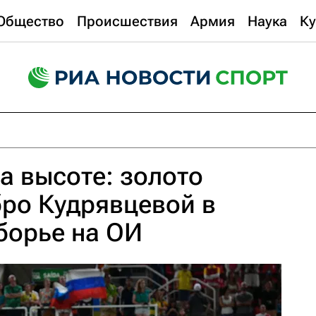
Общество
Происшествия
Армия
Наука
Ку
а высоте: золото
ро Кудрявцевой в
борье на ОИ