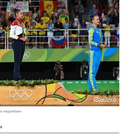
 в медиабанк
н