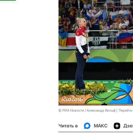
© РИА Новости / Александр Вильф
Перейти
Читать в
МАКС
Дзе