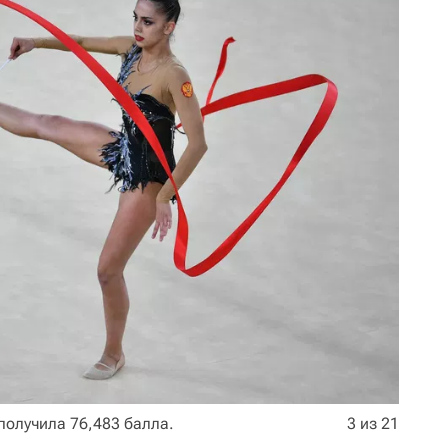
получила 76,483 балла.
3 из 21