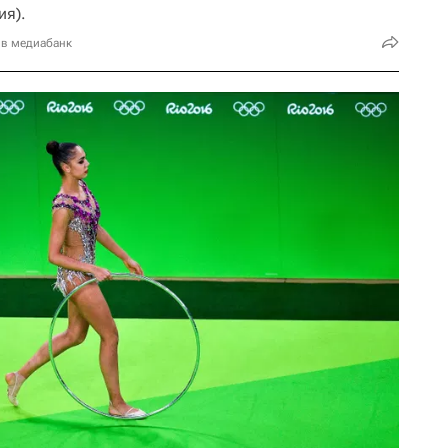
ия).
 в медиабанк