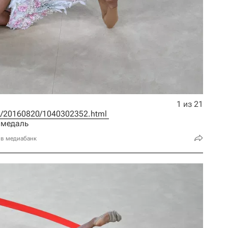
1 из 21
ics/20160820/1040302352.html 
 медаль
 в медиабанк