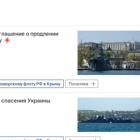
глашение о продлении
у
оморскому флоту РФ в Крыму
Политика
 спасения Украины