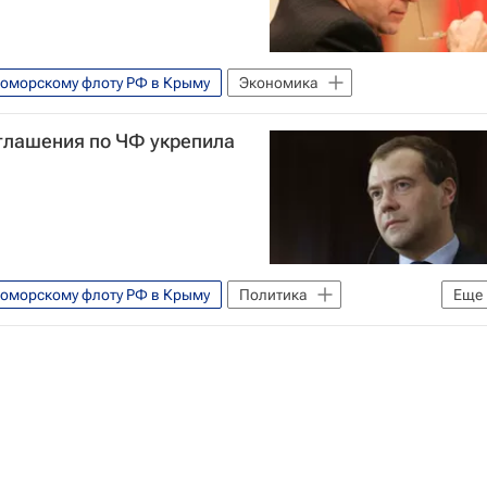
оморскому флоту РФ в Крыму
Экономика
глашения по ЧФ укрепила
оморскому флоту РФ в Крыму
Политика
Еще
ведева на Украину