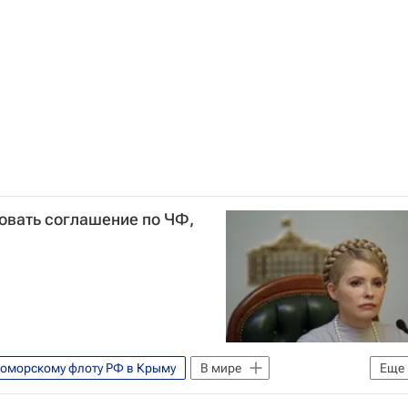
овать соглашение по ЧФ,
оморскому флоту РФ в Крыму
В мире
Еще
тов Черноморского флота РФ на Украине