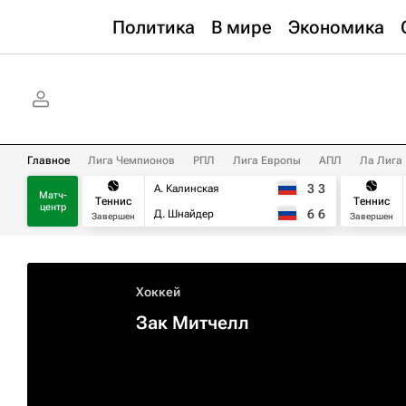
Политика
В мире
Экономика
Главное
Лига Чемпионов
РПЛ
Лига Европы
АПЛ
Ла Лига
3
3
А. Калинская
Матч-
Теннис
Теннис
центр
6
6
Д. Шнайдер
Завершен
Завершен
Хоккей
Зак Митчелл