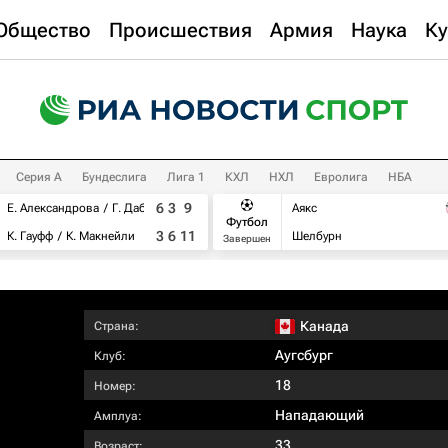
Общество
Происшествия
Армия
Наука
Ку
Серия А
Бундеслига
Лига 1
КХЛ
НХЛ
Евролига
НБА
6
3
9
Е. Александрова
Г. Дабровски
Аякс
Футбол
3
6
11
К. Гауфф
К. Макнейли
Шелбурн
Завершен
Канада
Страна:
Аугсбург
Клуб:
18
Номер:
Нападающий
Амплуа:
33
Возраст: