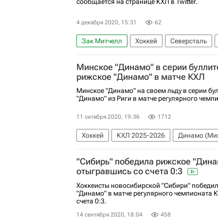
сообщается на странице КХЛ в Twitter.
4 декабря 2020, 15:31
62
Зак Митчелл
Хоккей
Северсталь
Минское "Динамо" в серии буллит
рижское "Динамо" в матче КХЛ
Минское "Динамо" на своем льду в серии б
"Динамо" из Риги в матче регулярного чемп
11 октября 2020, 19:36
1712
Хоккей
КХЛ 2025-2026
Динамо (Ми
"Сибирь" победила рижское "Дина
отыгравшись со счета 0:3
Хоккеисты новосибирской "Сибири" победил
"Динамо" в матче регулярного чемпионата 
счета 0:3.
14 сентября 2020, 18:04
458