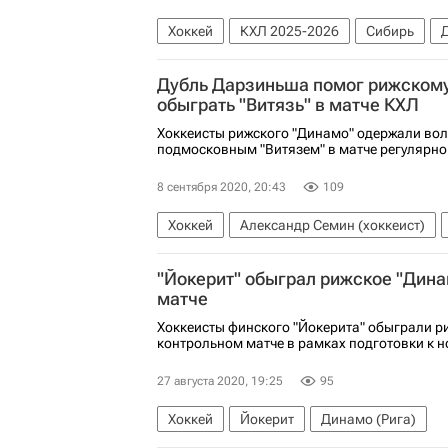
Хоккей
КХЛ 2025-2026
Сибирь
Дубль Дарзиньша помог рижском
обыграть "Витязь" в матче КХЛ
Хоккеисты рижского "Динамо" одержали вол
подмосковным "Витязем" в матче регулярно
8 сентября 2020, 20:43
109
Хоккей
Александр Семин (хоккеист)
Регулярный чемпионат КХЛ
КХЛ 2025-
"Йокерит" обыграл рижское "Дина
матче
Хоккеисты финского "Йокерита" обыграли р
контрольном матче в рамках подготовки к н
27 августа 2020, 19:25
95
Хоккей
Йокерит
Динамо (Рига)