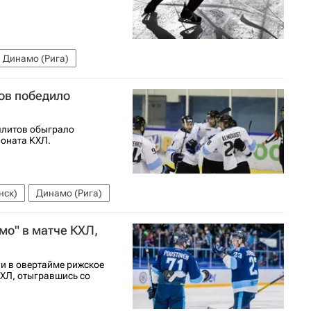
Динамо (Рига)
ов победило
уллитов обыграло
ионата КХЛ.
нск)
Динамо (Рига)
мо" в матче КХЛ,
и в овертайме рижское
КХЛ, отыгравшись со