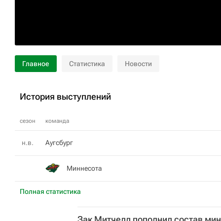
Главное
Статистика
Новости
История выступлений
сезон
команда
н.в.
Аугсбург
Миннесота
Полная статистика
Зак Митчелл пополнил состав мин