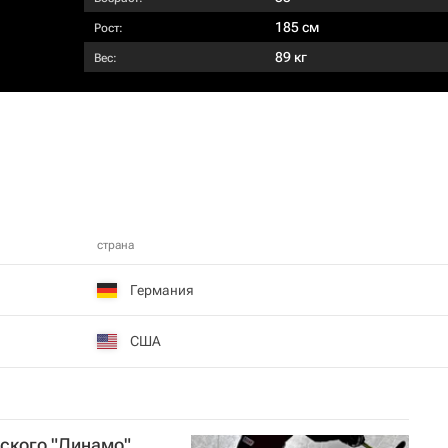
185 см
Рост:
89 кг
Вес:
страна
Германия
США
ского "Динамо"