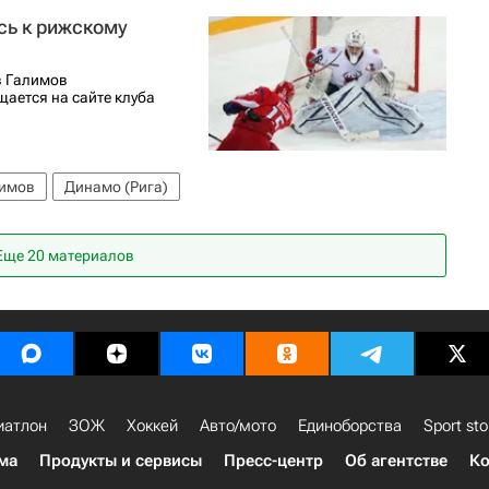
сь к рижскому
в Галимов
щается на сайте клуба
лимов
Динамо (Рига)
Еще 20 материалов
иатлон
ЗОЖ
Хоккей
Авто/мото
Единоборства
Sport sto
ма
Продукты и сервисы
Пресс-центр
Об агентстве
Ко