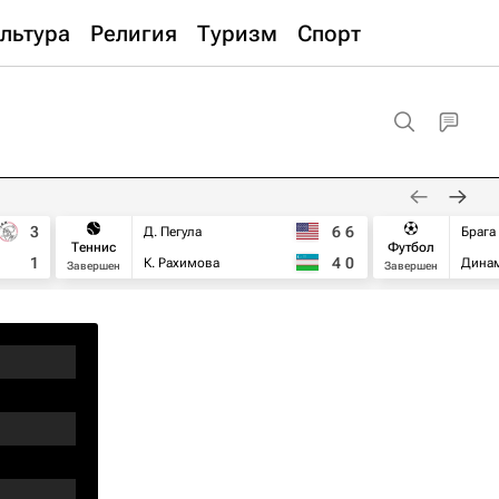
льтура
Религия
Туризм
Спорт
3
6
6
Д. Пегула
Брага
Теннис
Футбол
1
4
0
К. Рахимова
Дина
Завершен
Завершен