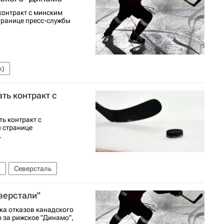
контракт с минским
транице пресс-службы
к)
ть контракт с
ь контракт с
 странице
.
6
Северсталь
верстали"
ка отказов канадского
 за рижское "Динамо",