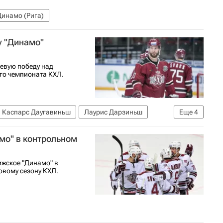
Динамо (Рига)
у "Динамо"
евую победу над
го чемпионата КХЛ.
Каспарс Даугавиньш
Лаурис Дарзиньш
Еще
4
2026
Витязь
Динамо (Рига)
мо" в контрольном
ижское "Динамо" в
овому сезону КХЛ.