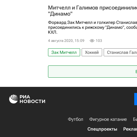
Митчелл и Галимов присоединили
"Динамо"
Форвард Зак Митчелл и голкипер Станисла
присоединились к рижскому "Динамо", сооб
КХЛ.
4 августа 2020, 15:09
103
Зак Митчелл
Хоккей
Станислав Га
Футбол
Фигурное катание
Б
Спецпроекты
Рекла