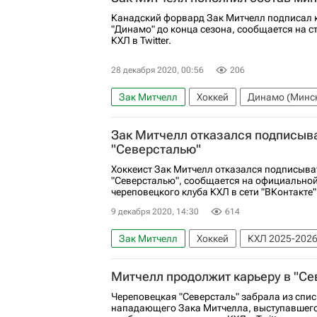
Канадский форвард Зак Митчелл подписал 
"Динамо" до конца сезона, сообщается на с
КХЛ в Twitter.
28 декабря 2020, 00:56
206
Зак Митчелл
Хоккей
Динамо (Минс
Зак Митчелл отказался подписыва
"Северсталью"
Хоккеист Зак Митчелл отказался подписыват
"Северсталью", сообщается на официальной
череповецкого клуба КХЛ в сети "ВКонтакте"
9 декабря 2020, 14:30
614
Зак Митчелл
Хоккей
КХЛ 2025-202
Митчелл продолжит карьеру в "Се
Череповецкая "Северсталь" забрала из спис
нападающего Зака Митчелла, выступавшего