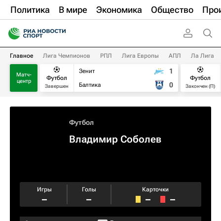
Политика
В мире
Экономика
Общество
Про
Главное
Лига Чемпионов
РПЛ
Лига Европы
АПЛ
Ла Лига
1
Зенит
Матч-
Футбол
Футбол
центр
0
Балтика
Завершен
Закончен (П)
Футбол
Владимир Соболев
Игры
Голы
Карточки
–
–
–
–