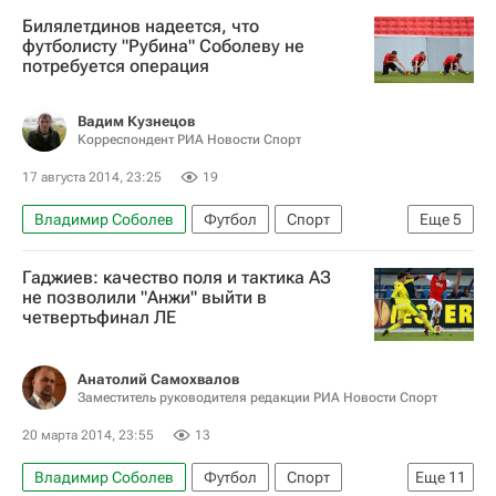
Рубин
Денис Ткачук
Владислав Кулик
Билялетдинов надеется, что
Алишер Джалилов
Динияр Билялетдинов
футболисту "Рубина" Соболеву не
потребуется операция
Инал Гетигежев
Вадим Кузнецов
Корреспондент РИА Новости Спорт
17 августа 2014, 23:25
19
Владимир Соболев
Футбол
Спорт
Еще
5
Ринат Билялетдинов
Гаджиев: качество поля и тактика АЗ
РПЛ 2026-2027 (Чемпионат России по футболу)
не позволили "Анжи" выйти в
четвертьфинал ЛЕ
Рубин
Олег Кузьмин
Мубарак Вакасо
Анатолий Самохвалов
Заместитель руководителя редакции РИА Новости Спорт
20 марта 2014, 23:55
13
Владимир Соболев
Футбол
Спорт
Еще
11