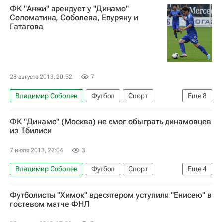
ФК "Анжи" арендует у "Динамо"
РПЛ 2026-2027 (Чемпионат России по футболу)
Соломатина, Соболева, Епуряну и
Гатагова
Анжи
Динамо Москва
Павел Соломатин
Алан Гатагов
Юрий Жирков
Александр Епуряну
Александр Кокорин
Игорь Денисов
28 августа 2013, 20:52
7
Владимир Соболев
Футбол
Спорт
Еще
8
Мультимедийный спортивный пакет
ФК "Динамо" (Москва) не смог обыграть динамовцев
Летнее трансферное окно в РФПЛ
из Тбилиси
РПЛ 2026-2027 (Чемпионат России по футболу)
7 июля 2013, 22:04
3
Анжи
Динамо Москва
Павел Соломатин
Владимир Соболев
Футбол
Спорт
Еще
4
Алан Гатагов
Александр Епуряну
Мультимедийный спортивный пакет
Футболисты "Химок" вдесятером уступили "Енисею" в
товарищеские матчи
Динамо Москва
гостевом матче ФНЛ
Динамо (Тбилиси)