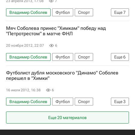
23 апреля 2013, 17:08
7
Владимир Соболев
Футбол
Спорт
Еще
7
Первая лига
Енисей
Химки
Мяч Соболева принес "Химкам" победу над
Илья Гаврилов
Владимир Лешонок
"Петротрестом" в матче ФНЛ
Александр Будаков
Сергей Пятикопов
20 ноября 2012, 22:07
6
Владимир Соболев
Футбол
Спорт
Еще
6
Мультимедийный спортивный пакет
Футболист дубля московского "Динамо" Соболев
Первая лига
Сочи
СКА-Хабаровск
перешел в "Химки"
Балтика
Химки
16 июля 2012, 16:38
6
Владимир Соболев
Футбол
Спорт
Еще
3
трансфер
Кубок ФНЛ
Динамо Москва
Еще 20 материалов