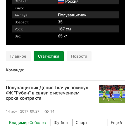
Россия
Страна:
Клуб:
Полузащитник
Амплуа:
35
Возраст:
167 см
Рост:
65 кг
Вес:
Главное
Статистика
Новости
Команда:
Полузащитник Денис Ткачук покинул
ФК "Рубин" в связи с истечением
срока контракта
14 июня 2017, 09:27
14
Владимир Соболев
Футбол
Спорт
Еще
6