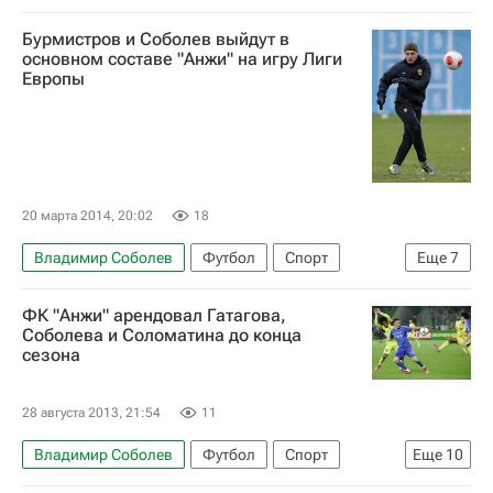
Мультимедийный спортивный пакет
Бурмистров и Соболев выйдут в
Гаджи Гаджиев
основном составе "Анжи" на игру Лиги
Европы
Лига Европы УЕФА 2026-2027
Анжи
АЗ (Алкмар)
Расим Тагирбеков
Одил Ахмедов
Камиль Агаларов
Никита Бурмистров
Александр Бухаров
20 марта 2014, 20:02
18
Сердер Сердеров
Владимир Соболев
Футбол
Спорт
Еще
7
Мультимедийный спортивный пакет
ФК "Анжи" арендовал Гатагова,
Лига Европы УЕФА 2026-2027
Анжи
Соболева и Соломатина до конца
сезона
АЗ (Алкмар)
Александр Алиев
Никита Бурмистров
Александр Бухаров
28 августа 2013, 21:54
11
Владимир Соболев
Футбол
Спорт
Еще
10
Летнее трансферное окно в РФПЛ