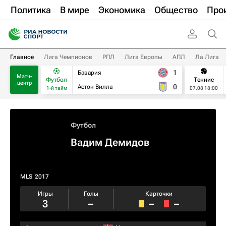
Политика
В мире
Экономика
Общество
Про
Главное
Лига Чемпионов
РПЛ
Лига Европы
АПЛ
Ла Лига
1
Бавария
Матч-
Футбол
Теннис
центр
0
Астон Вилла
1-й тайм
07.08 18:00
Футбол
Вадим Демидов
MLS
2017
Игры
Голы
Карточки
3
–
–
–