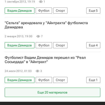
1 сентября 2013, 19:19
1
Вадим Демидов
Футбол
Спорт
Еще
5
Мультимедийный спортивный пакет
"Сельта" арендовала у "Айнтрахта" футболиста
Анатолий Давыдов
Демидова
Летнее трансферное окно в РФПЛ
Томь
2 января 2013, 19:00
7
Анжи
Вадим Демидов
Футбол
Спорт
Еще
4
Чемпионат Испании по футболу
Бундеслига
Футболист Вадим Демидов перешел из "Реал
Сельта
Айнтрахт (Франкфурт)
Сосьедада" в "Айнтрахт"
24 июля 2012, 01:03
3
Вадим Демидов
Футбол
Спорт
Еще
1
Айнтрахт (Франкфурт)
Еще 20 материалов