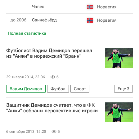
Чавес
Норвегия
до 2006
Саннефьёрд
Норвегия
Полная статистика
Футболист Вадим Демидов перешел
из "Анжи" в норвежский "Бранн"
29 января 2014, 22:06
6
Вадим Демидов
Футбол
Спорт
Еще
3
Мультимедийный спортивный пакет
Защитник Демидов считает, что в ФК
Зимнее трансферное окно в РФПЛ
Анжи
"Анжи" собраны перспективные игроки
6 сентября 2013, 15:28
5