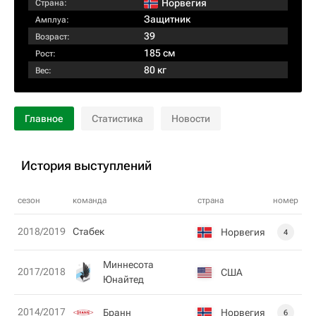
Норвегия
Страна:
Защитник
Амплуа:
39
Возраст:
185 см
Рост:
80 кг
Вес:
Главное
Статистика
Новости
История выступлений
сезон
команда
страна
номер
2018/2019
Стабек
Норвегия
4
Миннесота
2017/2018
США
Юнайтед
2014/2017
Бранн
Норвегия
6