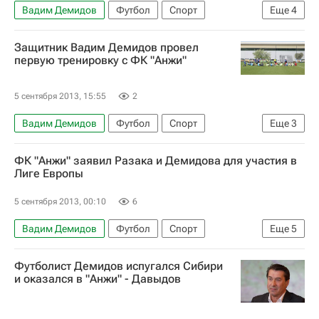
Вадим Демидов
Футбол
Спорт
Еще
4
Мультимедийный спортивный пакет
Защитник Вадим Демидов провел
Лига Европы УЕФА 2026-2027
Анжи
первую тренировку с ФК "Анжи"
Тромсё
5 сентября 2013, 15:55
2
Вадим Демидов
Футбол
Спорт
Еще
3
Мультимедийный спортивный пакет
ФК "Анжи" заявил Разака и Демидова для участия в
РПЛ 2026-2027 (Чемпионат России по футболу)
Лиге Европы
Анжи
5 сентября 2013, 00:10
6
Вадим Демидов
Футбол
Спорт
Еще
5
Лига Европы УЕФА 2026-2027
Анжи
Футболист Демидов испугался Сибири
Илья Максимов
Бенуа Ангбва
и оказался в "Анжи" - Давыдов
Абдул Разак