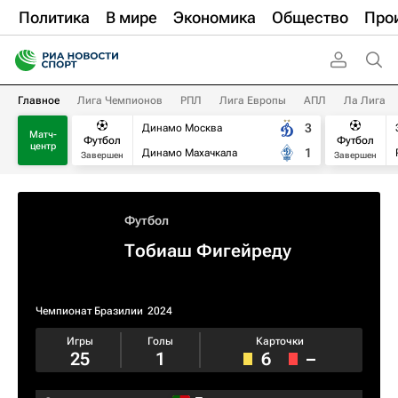
Политика
В мире
Экономика
Общество
Про
Главное
Лига Чемпионов
РПЛ
Лига Европы
АПЛ
Ла Лига
3
Динамо Москва
Матч-
Футбол
Футбол
центр
1
Динамо Махачкала
Завершен
Завершен
Футбол
Тобиаш Фигейреду
Чемпионат Бразилии
2024
Игры
Голы
Карточки
25
1
6
–