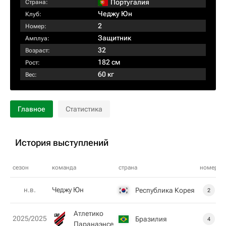
Португалия
Страна:
Чеджу Юн
Клуб:
2
Номер:
Защитник
Амплуа:
32
Возраст:
182 см
Рост:
60 кг
Вес:
Главное
Статистика
История выступлений
сезон
команда
страна
номер
н.в.
Чеджу Юн
Республика Корея
2
Атлетико
2025/2025
Бразилия
4
Паранаэнсе