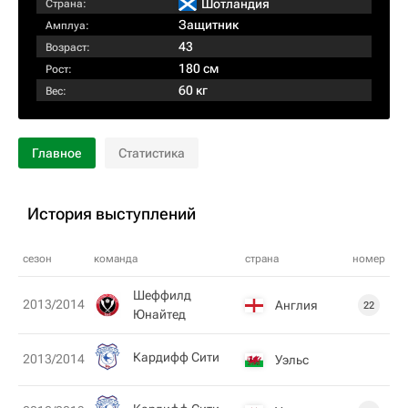
Шотландия
Страна:
Защитник
Амплуа:
43
Возраст:
180 см
Рост:
60 кг
Вес:
Главное
Статистика
История выступлений
сезон
команда
страна
номер
Шеффилд
2013/2014
Англия
22
Юнайтед
Кардифф Сити
2013/2014
Уэльс