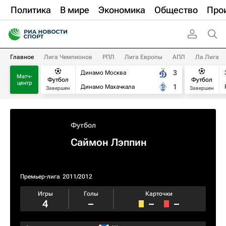
Политика
В мире
Экономика
Общество
Про
Главное
Лига Чемпионов
РПЛ
Лига Европы
АПЛ
Ла Лига
3
Динамо Москва
Матч-
Футбол
Футбол
центр
1
Динамо Махачкала
Завершен
Завершен
Футбол
Саймон Лэппин
Премьер-лига
2011/2012
Игры
Голы
Карточки
4
–
–
–