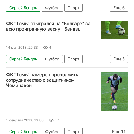
Сергей Бендзь
Футбол
Спорт
Еще
6
Игорь Кудряшов
Томь
Рубин
ФК "Томь" отыгрался на "Волгаре" за
Алексей Солосин
Александр Орехов
всю проигранную весну - Бендзь
Иван Темников
14 мая 2013, 20:33
4
Сергей Бендзь
Футбол
Спорт
Еще
5
Мультимедийный спортивный пакет
ФК "Томь" намерен продолжить
Первая лига
Томь
Александр Димидко
сотрудничество с защитником
Чеминавой
Волгарь
1 февраля 2013, 13:00
17
Сергей Бендзь
Футбол
Спорт
Еще
11