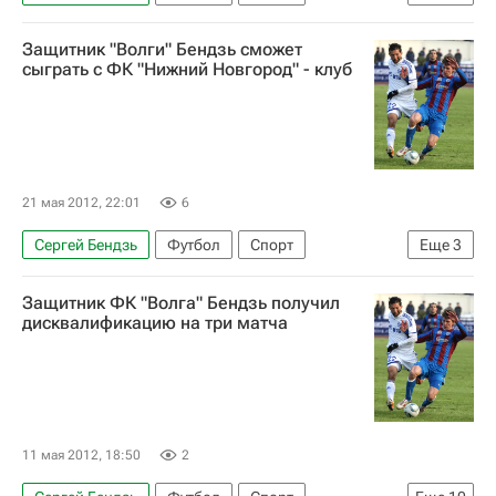
Мультимедийный спортивный пакет
Защитник "Волги" Бендзь сможет
Сергей Передня
Первая лига
Нефтехимик
сыграть с ФК "Нижний Новгород" - клуб
Томь
Зенит
Симург
Юрий Петраков
Андрей Горбанец
Павел Голышев
Игорь Чеминава
21 мая 2012, 22:01
6
Сергей Бендзь
Футбол
Спорт
Еще
3
РПЛ 2026-2027 (Чемпионат России по футболу)
Защитник ФК "Волга" Бендзь получил
Первая лига
Волга (Нижний Новгород)
дисквалификацию на три матча
11 мая 2012, 18:50
2