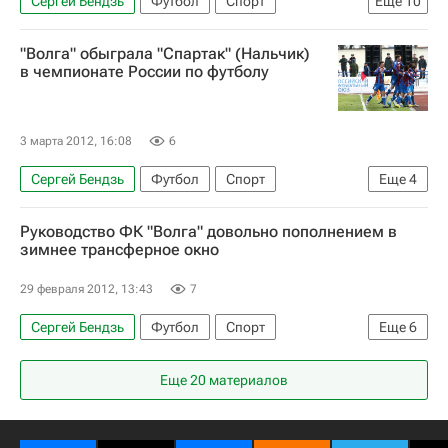
Сергей Бендзь
Футбол
Спорт
Еще
10
Андрей Тихонов
Жозе Коусейру
"Волга" обыграла "Спартак" (Нальчик)
Валерий Карпин
КДК РФС
в чемпионате России по футболу
РПЛ 2026-2027 (Чемпионат России по футболу)
Спартак Москва
Волга (Нижний Новгород)
3 марта 2012, 16:08
6
Зенит
ПФК ЦСКА
Ростов
Сергей Бендзь
Футбол
Спорт
Еще
4
Дмитрий Черышев
Руководство ФК "Волга" довольно пополнением в
РПЛ 2026-2027 (Чемпионат России по футболу)
зимнее трансферное окно
Спартак-Нальчик
Волга (Нижний Новгород)
29 февраля 2012, 13:43
7
Сергей Бендзь
Футбол
Спорт
Еще
6
переходы
Сергей Анисимов
Еще 20 материалов
РПЛ 2026-2027 (Чемпионат России по футболу)
Волга (Нижний Новгород)
Андрей Каряка