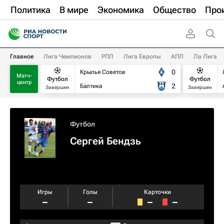
Политика
В мире
Экономика
Общество
Про
Главное
Лига Чемпионов
РПЛ
Лига Европы
АПЛ
Ла Лига
0
Крылья Советов
Матч-
Футбол
Футбол
центр
2
Балтика
Завершен
Завершен
Футбол
Сергей Бендзь
Игры
Голы
Карточки
–
–
–
–