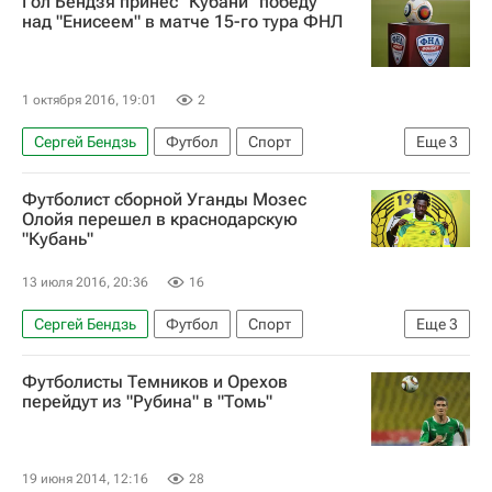
Гол Бендзя принес "Кубани" победу
над "Енисеем" в матче 15-го тура ФНЛ
1 октября 2016, 19:01
2
Сергей Бендзь
Футбол
Спорт
Еще
3
Первая лига
Кубань
Енисей
Футболист сборной Уганды Мозес
Олойя перешел в краснодарскую
"Кубань"
13 июля 2016, 20:36
16
Сергей Бендзь
Футбол
Спорт
Еще
3
РПЛ 2026-2027 (Чемпионат России по футболу)
Футболисты Темников и Орехов
Первая лига
Кубань
перейдут из "Рубина" в "Томь"
19 июня 2014, 12:16
28