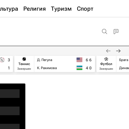
льтура
Религия
Туризм
Спорт
3
6
6
Д. Пегула
Брага
Теннис
Футбол
1
4
0
К. Рахимова
Дина
Завершен
Завершен