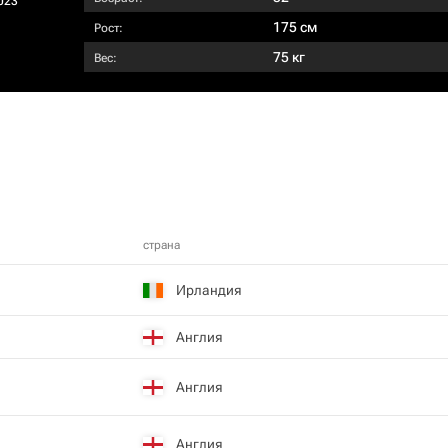
023
175 см
Рост:
75 кг
Вес:
страна
Ирландия
Англия
Англия
Англия