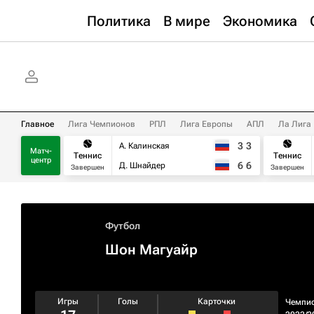
Политика
В мире
Экономика
Главное
Лига Чемпионов
РПЛ
Лига Европы
АПЛ
Ла Лига
3
3
А. Калинская
Матч-
Теннис
Теннис
центр
6
6
Д. Шнайдер
Завершен
Завершен
Футбол
Шон Магуайр
Игры
Голы
Карточки
Чемпи