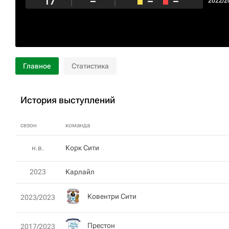
17
–
–
–
2022/2
Главное
Статистика
История выступлений
сезон
команда
н.в.
Корк Сити
2023
Карлaйл
Ковентри Сити
2023/2023
Престон
2017/2023