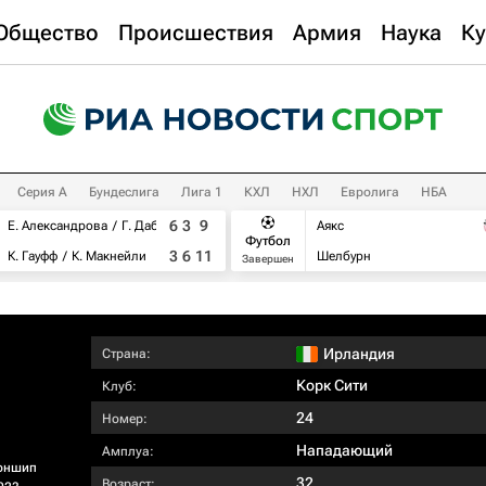
Общество
Происшествия
Армия
Наука
Ку
Серия А
Бундеслига
Лига 1
КХЛ
НХЛ
Евролига
НБА
6
3
9
Е. Александрова
Г. Дабровски
Аякс
Футбол
3
6
11
К. Гауфф
К. Макнейли
Шелбурн
Завершен
Ирландия
Страна:
Корк Сити
Клуб:
24
Номер:
Нападающий
Амплуа:
оншип
32
Возраст: