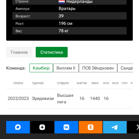
Нидерланды
Страна:
Вратарь
Амплуа:
39
Возраст:
196 см
Рост:
78 кг
Вес:
Главное
Статистика
Команда:
Камбюр
Виллем II
ПСВ Эйндховен
Сандерл
сезон
турнир
стадия
матчи
мин
осн
внз
гол
пас
Высшая
2022/2023
Эредивизи
16
1440
16
лига