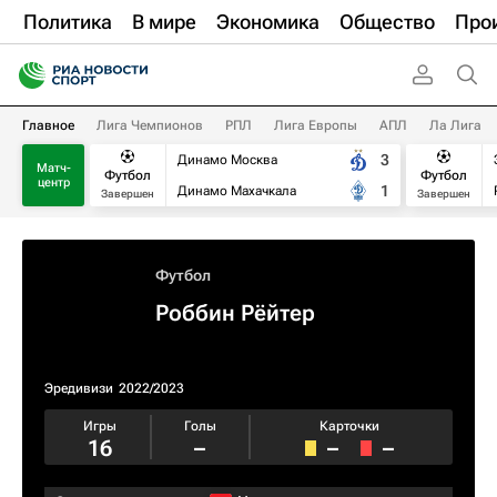
Политика
В мире
Экономика
Общество
Про
Главное
Лига Чемпионов
РПЛ
Лига Европы
АПЛ
Ла Лига
3
Динамо Москва
Матч-
Футбол
Футбол
центр
1
Динамо Махачкала
Завершен
Завершен
Футбол
Роббин Рёйтер
Эредивизи
2022/2023
Игры
Голы
Карточки
16
–
–
–