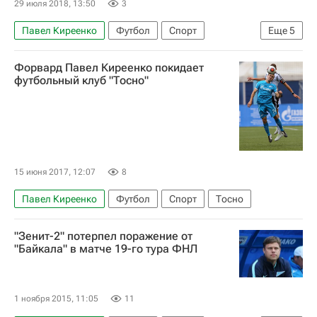
29 июля 2018, 13:50
3
Павел Киреенко
Футбол
Спорт
Еще
5
Первая лига
СКА-Хабаровск
Сибирь
Форвард Павел Киреенко покидает
Антон Кушнирук
Максим Казанков
футбольный клуб "Тосно"
15 июня 2017, 12:07
8
Павел Киреенко
Футбол
Спорт
Тосно
"Зенит-2" потерпел поражение от
"Байкала" в матче 19-го тура ФНЛ
1 ноября 2015, 11:05
11