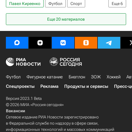
Павел Киреенко
Футбол
Спорт
Еще
6
Первая лига
Зенит-2
Байкал
Еще 20 материалов
Сергей Нарылков
Дмитрий Яшин (1981)
Антон Киселёв
Футбол
Фигурное катание
Биатлон
ЗОЖ
Хоккей
Ав
Спецпроекты
Реклама
Продукты и сервисы
Пресс-ц
Версия 2023.1 Beta
© 2026 МИА «Россия сегодня»
Вакансии
Сетевое издание РИА Новости зарегистрировано
в Федеральной службе по надзору в сфере связи,
информационных технологий и массовых коммуникаций