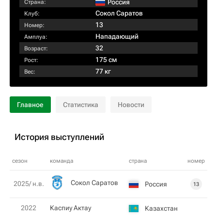
Россия
Страна:
Сокол Саратов
Клуб:
13
Номер:
Нападающий
Амплуа:
32
Возраст:
175 см
Рост:
77 кг
Вес:
Главное
Статистика
Новости
История выступлений
сезон
команда
страна
номер
Сокол Саратов
2025/ н.в.
Россия
13
2022
Каспиу Актау
Казахстан