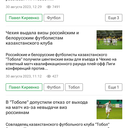
30 августа 2023, 12:29
7491
Павел Киреенко
Футбол
Еще
3
Союз европейских футбольных ассоциаций (УЕФА)
Чехия выдала визы российским и
Тобол
Иван Коновалов
белорусским футболистам
казахстанского клуба
Российские и белорусские футболисты казахстанского
"Тобола" получили шенгенские визы для въезда в Чехию на
ответный матч квалификационного раунда плей-офф Лиги
конференций против...
30 августа 2023, 11:12
427
Павел Киреенко
Футбол
Тобол
Еще
1
Иван Коновалов
В "Тоболе" допустили отказ от выхода
на матч из-за невыдачи виз
россиянам
Совладелец казахстанского футбольного клуба "Тобол"