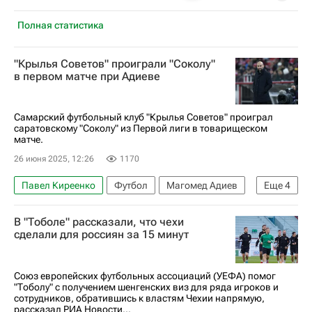
Полная статистика
"Крылья Советов" проиграли "Соколу"
в первом матче при Адиеве
Самарский футбольный клуб "Крылья Советов" проиграл
саратовскому "Соколу" из Первой лиги в товарищеском
матче.
26 июня 2025, 12:26
1170
Павел Киреенко
Футбол
Магомед Адиев
Еще
4
Крылья Советов
Сокол (Саратов)
В "Тоболе" рассказали, что чехи
Первая лига
Товарищеские матчи
сделали для россиян за 15 минут
Союз европейских футбольных ассоциаций (УЕФА) помог
"Тоболу" с получением шенгенских виз для ряда игроков и
сотрудников, обратившись к властям Чехии напрямую,
рассказал РИА Новости...