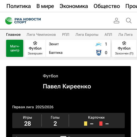
Политика
В мире
Экономика
Общество
Про
Главное
Лига Чемпионов
РПЛ
Лига Европы
АПЛ
Ла Лига
1
Зенит
Матч-
Футбол
Футбол
центр
0
Балтика
Завершен
Закончен (П)
Футбол
Павел Киреенко
Первая лига
2025/2026
Игры
Голы
Карточки
28
2
–
–