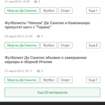
21 мая 2014, 19:39
3
Морган Де Санктис
Футбол
Спорт
Еще
1
Рома
Футболисты "Наполи" Де Санктис и Кампаньяро
пропустят матч с "Торино"
29 марта 2013, 21:40
3
Морган Де Санктис
Футбол
Спорт
Еще
5
травмы
Футболист Де Санктис объявил о завершении
Серия А 2026-2027 (Чемпионат Италии по футболу)
карьеры в сборной Италии
Наполи
Торино
Уго Кампаньяро
27 марта 2013, 03:11
5
Морган Де Санктис
Футбол
Спорт
Еще
7
Чезаре Пранделли
Италия
Наполи
Еще 20 материалов
Эмилиано Мартинес (1985)
Федерико Маркетти
Сальваторе Сиригу