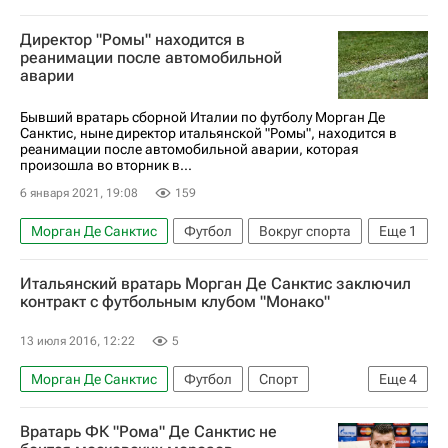
Директор "Ромы" находится в
реанимации после автомобильной
аварии
Бывший вратарь сборной Италии по футболу Морган Де
Санктис, ныне директор итальянской "Ромы", находится в
реанимации после автомобильной аварии, которая
произошла во вторник в...
6 января 2021, 19:08
159
Морган Де Санктис
Футбол
Вокруг спорта
Еще
1
Рома
Итальянский вратарь Морган Де Санктис заключил
контракт с футбольным клубом "Монако"
13 июля 2016, 12:22
5
Морган Де Санктис
Футбол
Спорт
Еще
4
Рома
Ювентус
Наполи
Монако
Вратарь ФК "Рома" Де Санктис не