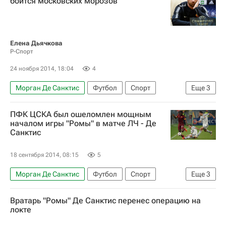
боится московских морозов
Елена Дьячкова
Р-Спорт
24 ноября 2014, 18:04
4
Морган Де Санктис
Футбол
Спорт
Еще
3
Лига чемпионов УЕФА 2026-2027
Рома
ПФК ЦСКА был ошеломлен мощным
ПФК ЦСКА
началом игры "Ромы" в матче ЛЧ - Де
Санктис
18 сентября 2014, 08:15
5
Морган Де Санктис
Футбол
Спорт
Еще
3
Лига чемпионов УЕФА 2026-2027
Рома
Вратарь "Ромы" Де Санктис перенес операцию на
ПФК ЦСКА
локте