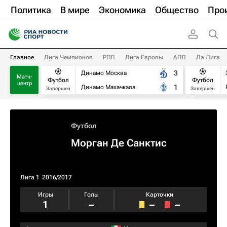
Политика
В мире
Экономика
Общество
Про
Главное
Лига Чемпионов
РПЛ
Лига Европы
АПЛ
Ла Лига
3
Динамо Москва
Матч-
Футбол
Футбол
центр
1
Динамо Махачкала
Завершен
Завершен
Футбол
Морган Де Санктис
Лига 1
2016/2017
Игры
Голы
Карточки
1
–
–
–