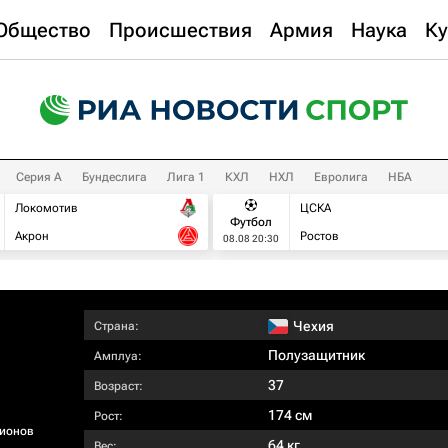
Общество
Происшествия
Армия
Наука
Ку
Серия А
Бундеслига
Лига 1
КХЛ
НХЛ
Евролига
НБА
Локомотив
ЦСКА
Футбол
Акрон
Ростов
08.08 20:30
Чехия
Страна:
Полузащитник
Амплуа:
37
Возраст:
174 см
Рост:
ионов
64 кг
Вес: