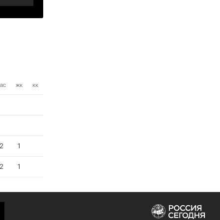
ас
жк
кк
2
1
2
1