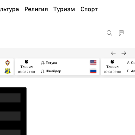
льтура
Религия
Туризм
Спорт
Д. Пегула
А. С
Теннис
Теннис
Д. Шнайдер
Е. А
08.08 21:00
09.08 02:00