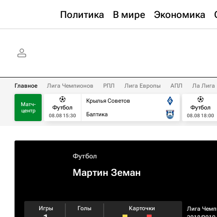
Политика
В мире
Экономика
Главное
Лига Чемпионов
РПЛ
Лига Европы
АПЛ
Ла Лига
Крылья Советов
Матч-
Футбол
Футбол
центр
Балтика
08.08 15:30
08.08 18:00
Футбол
Мартин Земан
Игры
Голы
Карточки
Лига Чемп