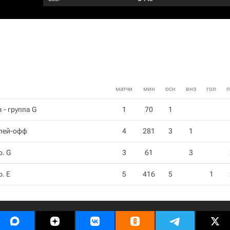
матчи
мин
осн
внз
гол
п
 - группа G
1
70
1
Плей-офф
4
281
3
1
р. G
3
61
3
р. E
5
416
5
1