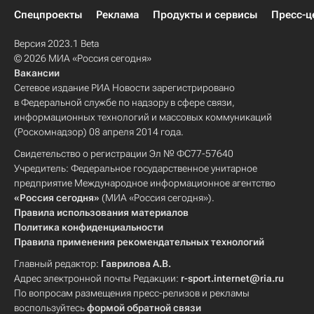
Спецпроекты
Реклама
Продукты и сервисы
Пресс-ц
Версия 2023.1 Beta
© 2026 МИА «Россия сегодня»
Вакансии
Сетевое издание РИА Новости зарегистрировано
в Федеральной службе по надзору в сфере связи,
информационных технологий и массовых коммуникаций
(Роскомнадзор) 08 апреля 2014 года.
Свидетельство о регистрации Эл № ФС77-57640
Учредитель: Федеральное государственное унитарное
предприятие Международное информационное агентство
«Россия сегодня»
(МИА «Россия сегодня»).
Правила использования материалов
Политика конфиденциальности
Правила применения рекомендательных технологий
Главный редактор:
Гаврилова А.В.
Адрес электронной почты Редакции:
r-sport.internet@ria.ru
По вопросам размещения пресс-релизов и рекламы
воспользуйтесь
формой обратной связи