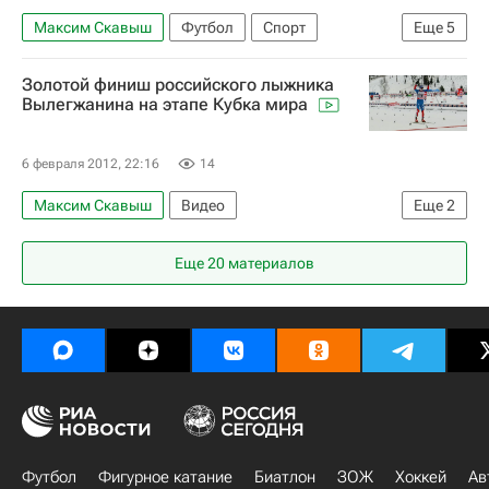
Максим Вотинов
Андрей Гацко
Максим Скавыш
Футбол
Спорт
Еще
5
Андрей Сальников
Антон Киселёв
Мультимедийный спортивный пакет
Золотой финиш российского лыжника
Первая лига
Балтика
Химки
Вылегжанина на этапе Кубка мира
Сергей Бреев
6 февраля 2012, 22:16
14
Максим Скавыш
Видео
Еще
2
Другие виды спорта
Максим Вылегжанин
Еще 20 материалов
Футбол
Фигурное катание
Биатлон
ЗОЖ
Хоккей
Ав