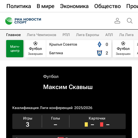
Политика
В мире
Экономика
Общество
Про
Главное
Лига Чемпионов
РПЛ
Лига Европы
АПЛ
Ла Лига
0
Крылья Советов
Матч-
Футбол
Футбол
центр
2
Балтика
Завершен
Завершен
Футбол
Максим Скавыш
Квалификация Лиги конференций
2025/2026
Игры
Голы
Карточки
3
–
–
–