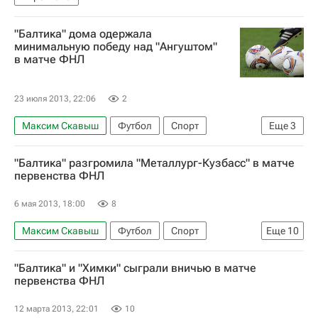
"Балтика" дома одержала
минимальную победу над "Ангуштом"
в матче ФНЛ
23 июля 2013, 22:06
2
Максим Скавыш
Футбол
Спорт
Еще
3
Первая лига
Ангушт
Балтика
"Балтика" разгромила "Металлург-Кузбасс" в матче
первенства ФНЛ
6 мая 2013, 18:00
8
Максим Скавыш
Футбол
Спорт
Еще
10
Мультимедийный спортивный пакет
"Балтика" и "Химки" сыграли вничью в матче
Первая лига
Металлург-Кузбасс
Балтика
первенства ФНЛ
Роман Ткачук
Иван Шпаков
12 марта 2013, 22:01
10