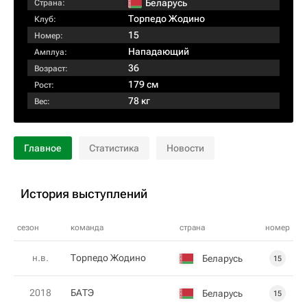
Беларусь
Страна:
Торпедо Жодино
Клуб:
15
Номер:
Нападающий
Амплуа:
36
Возраст:
179 см
Рост:
78 кг
Вес:
Главное
Статистика
Новости
История выступлений
сезон
команда
страна
номер
н.в.
Торпедо Жодино
Беларусь
15
2018
БАТЭ
Беларусь
15