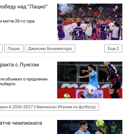
обеду над "Лацио"
 матче 26-го тура
Лацио
Джакомо Бонавентура
Еще
2
(Чемпионат Италии по футболу)
тракта с Луисом
те объявил о продлении
льберто.
ерия А 2026-2027 (Чемпионат Италии по футболу)
матче чемпионата