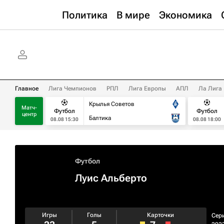
Политика
В мире
Экономика
Главное
Лига Чемпионов
РПЛ
Лига Европы
АПЛ
Ла Лига
Крылья Советов
Матч-
Футбол
Футбол
центр
Балтика
08.08 15:30
08.08 18:00
Футбол
Луис Альберто
Игры
Голы
Карточки
Сер