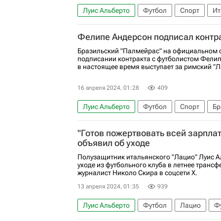
Луис Альберто
Футбол
Спорт
Ит
Серия А 2026-2027 (Чемпионат Италии по 
Фелипе Андерсон подписал контра
Бразильский "Палмейрас" на официальном 
подписании контракта с футболистом Фели
в настоящее время выступает за римский "Л
16 апреля 2024, 01:28
409
Луис Альберто
Футбол
Спорт
Бр
Фелипе Андерсон
Лацио
Палмейра
"Готов пожертвовать всей зарплат
объявил об уходе
Полузащитник итальянского "Лацио" Луис А
уходе из футбольного клуба в летнее транс
журналист Николо Скира в соцсети Х.
13 апреля 2024, 01:35
939
Луис Альберто
Футбол
Лацио
Ф