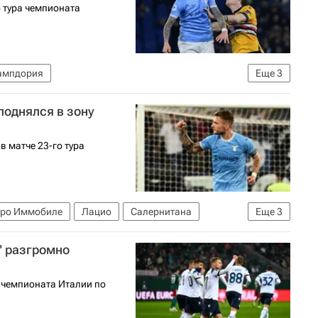
 тура чемпионата
ампдория
Еще
3
футболу)
Спорт
Фиорентина
поднялся в зону
в матче 23-го тура
ро Иммобиле
Лацио
Салернитана
Еще
3
-2027 (Чемпионат Италии по футболу)
" разгромно
а чемпионата Италии по