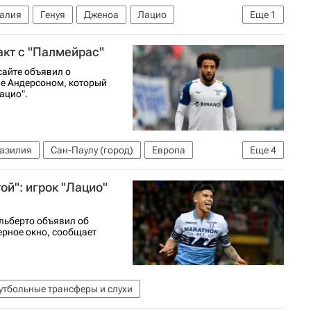
алия
Генуя
Дженоа
Лацио
Еще
1
футболу)
кт с "Палмейрас"
сайте объявил о
пе Андерсоном, который
ацио".
азилия
Сан-Паулу (город)
Европа
Еще
4
с
Ювентус
ой": игрок "Лацио"
льберто объявил об
ферное окно, сообщает
утбольные трансферы и слухи