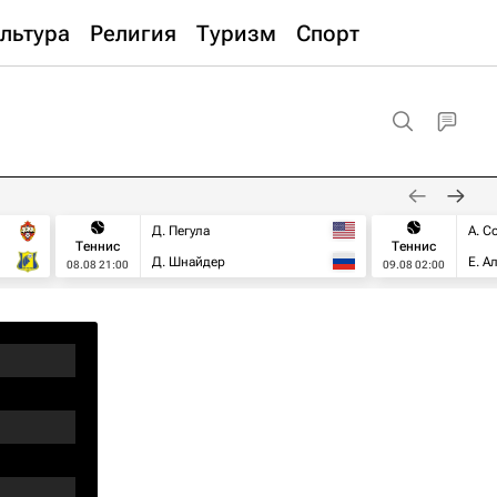
льтура
Религия
Туризм
Спорт
Д. Пегула
А. С
Теннис
Теннис
Д. Шнайдер
Е. А
08.08 21:00
09.08 02:00