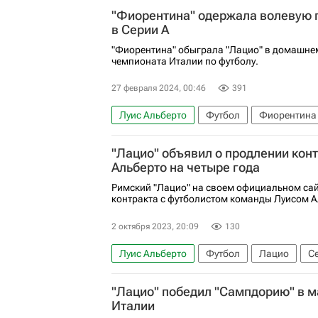
"Фиорентина" одержала волевую п
в Серии А
"Фиорентина" обыграла "Лацио" в домашнем
чемпионата Италии по футболу.
27 февраля 2024, 00:46
391
Луис Альберто
Футбол
Фиорентина
Николас Гонсалес
Серия А 2026-2027 
"Лацио" объявил о продлении кон
Альберто на четыре года
Римский "Лацио" на своем официальном сай
контракта с футболистом команды Луисом А
2 октября 2023, 20:09
130
Луис Альберто
Футбол
Лацио
С
"Лацио" победил "Сампдорию" в 
Италии