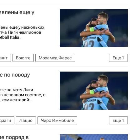
явлены еще у
ены еще у нескольких
атча Лиги чемпионов
all Italia.
енит
Брюгге
Мохамед Фарес
Еще
1
е по поводу
ге на матч Лиги
в неполном составе, в
 комментарий...
дзаги
Лацио
Чиро Иммобиле
Еще
1
ие подряд в