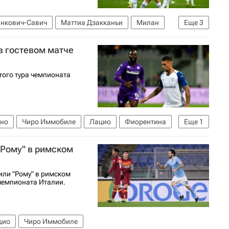
инкович-Савич
Маттиа Дзакканьи
Милан
Еще
3
 (Чемпионат Италии по футболу)
в гостевом матче
того тура чемпионата
ино
Чиро Иммобиле
Лацио
Фиорентина
Еще
1
футболу)
"Рому" в римском
или "Рому" в римском
 чемпионата Италии.
цио
Чиро Иммобиле