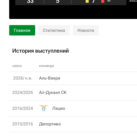
33
5
7
–
202
Главное
Статистика
Новости
История выступлений
сезон
команда
2026/ н.в.
Аль-Вакра
2024/2026
Ал-Духаил СК
Лацио
2016/2024
2015/2016
Депортиво