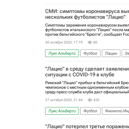
СМИ: симптомы коронавируса вы
нескольких футболистов "Лацио"
Симптомы заражения коронавирусом выявл
футболистов итальянского "Лацио" после м
против бельгийского "Брюгге", сообщает Footb
30 октября 2020, 17:19
80
Луис Альберто
Футбол
Лацио
З
Чиро Иммобиле
"Лацио" в среду сделает заявлени
ситуации с COVID-19 в клубе
Римский "Лацио" прибыл в бельгийский Брюг
чемпионов с местным одноименным клубом 
среду пресс-служба клуба даст официальный
27 октября 2020, 21:44
420
Луис Альберто
Футбол
Филиппо Ин
Спорт в условиях пандемии коронавируса
"Лацио" потерпел третье поражен