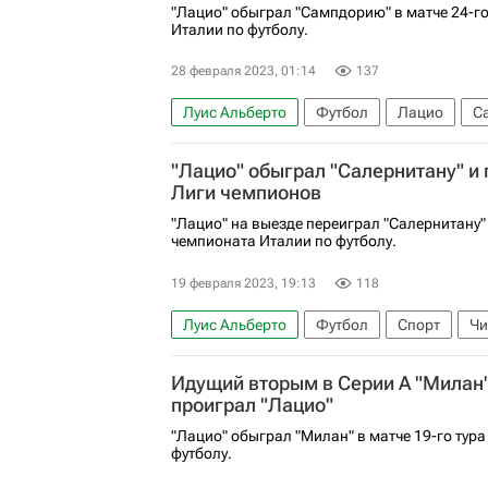
"Лацио" обыграл "Сампдорию" в матче 24-го
Италии по футболу.
28 февраля 2023, 01:14
137
Луис Альберто
Футбол
Лацио
С
Серия А 2026-2027 (Чемпионат Италии по 
"Лацио" обыграл "Салернитану" и 
Лиги чемпионов
"Лацио" на выезде переиграл "Салернитану" 
чемпионата Италии по футболу.
19 февраля 2023, 19:13
118
Луис Альберто
Футбол
Спорт
Чи
Эмполи
Дилан Бронн
Серия А 2026
Идущий вторым в Серии А "Милан
проиграл "Лацио"
"Лацио" обыграл "Милан" в матче 19-го тур
футболу.