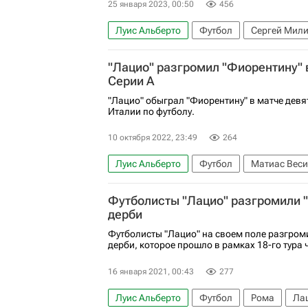
25 января 2023, 00:50
456
Луис Альберто
Футбол
Сергей Мил
Лацио
Аталанта
Серия А 2026-2027
"Лацио" разгромил "Фиорентину" 
Серии А
"Лацио" обыграл "Фиорентину" в матче девя
Италии по футболу.
10 октября 2022, 23:49
264
Луис Альберто
Футбол
Матиас Вес
Серия А 2026-2027 (Чемпионат Италии по 
Футболисты "Лацио" разгромили 
дерби
Футболисты "Лацио" на своем поле разгром
дерби, которое прошло в рамках 18-го тура
16 января 2021, 00:43
277
Луис Альберто
Футбол
Рома
Ла