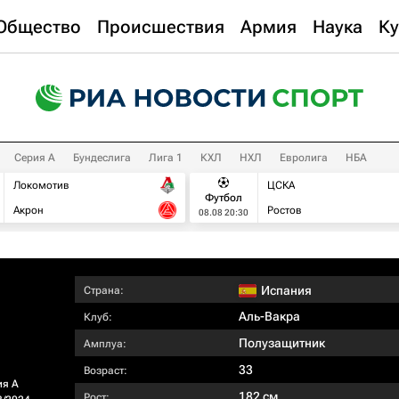
Общество
Происшествия
Армия
Наука
Ку
Серия А
Бундеслига
Лига 1
КХЛ
НХЛ
Евролига
НБА
Локомотив
ЦСКА
Футбол
Акрон
Ростов
08.08 20:30
Испания
Страна:
Аль-Вакра
Клуб:
Полузащитник
Амплуа:
33
Возраст:
ия А
182 см
Рост: