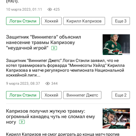
(НХЛ).
10 марта 2023, 01:11
425
Логан Стэнли
Хоккей
Кирилл Капризов
Еще
3
Виннипег Джетс
Спорт
Защитник "Виннипега" объяснил
Национальная хоккейная лига (НХЛ)
нанесение травмы Капризову
"неудачной игрой"
Защитник "Виннипег Джетс" Логан Стэнли заявил, что не
хотел травмировать форварда "Миннесоты Уайлд" Кирилла
Капризова в матче регулярного чемпионата Национальной
хоккейной лиги...
9 марта 2023, 08:37
344
Логан Стэнли
Хоккей
Виннипег Джетс
Еще
2
Кирилл Капризов
Капризов получил жуткую травму:
Национальная хоккейная лига (НХЛ)
огромный канадец чуть не сломал ему
ногу
Кирилл Капризов не смог доиграть до конца матч против