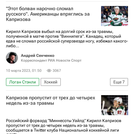
Национальная хоккейная лига (НХЛ)
"Этот болван нарочно сломал
Материалы РИА Спорт
русского". Американцы впряглись за
Капризова
Авторы РИА Новости Спорт
Коннор Макдэвид
Андрей Василевский
Кирилл Капризов выбыл на долгий срок из-за травмы,
полученной в матче против "Виннипега". Канадец, который
Кирилл Капризов
Евгений Малкин
едва не сломал российской суперзвезде ногу, избежал какого-
либо...
Артемий Панарин
Игорь Шестеркин
Андрей Сенченко
Никита Кучеров
Илья Сорокин
Корреспондент РИА Новости Спорт
Вашингтон Кэпиталз
Колорадо Эвеланш
10 марта 2023, 01:50
3067
Валерий Ничушкин
Сергей Федоров
Логан Стэнли
Хоккей
Еще
7
Павел Буре
Михаил Сергачев
Национальная хоккейная лига (НХЛ)
Андрей Кузьменко
Ванкувер Кэнакс
Капризов пропустит от трех до четырех
Миннесота Уайлд
Виннипег Джетс
недель из-за травмы
Александр Георгиев
Бостон Брюинз
Кирилл Капризов
Дин Эвасон
Миннесота Уайлд
Виннипег Джетс
Материалы РИА Спорт
Российский форвард "Миннесоты Уайлд" Кирилл Капризов
Леон Драйзайтль
Тампа-Бэй Лайтнинг
пропустит от трех до четырех недель из-за травмы,
Авторы РИА Новости Спорт
сообщается в Twitter клуба Национальной хоккейной лиги
Александр Овечкин