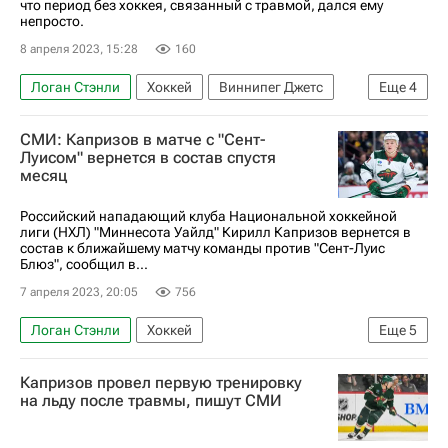
что период без хоккея, связанный с травмой, дался ему
непросто.
8 апреля 2023, 15:28
160
Логан Стэнли
Хоккей
Виннипег Джетс
Еще
4
Миннесота Уайлд
Кирилл Капризов
СМИ: Капризов в матче с "Сент-
Сент-Луис Блюз
Луисом" вернется в состав спустя
месяц
Национальная хоккейная лига (НХЛ)
Российский нападающий клуба Национальной хоккейной
лиги (НХЛ) "Миннесота Уайлд" Кирилл Капризов вернется в
состав к ближайшему матчу команды против "Сент-Луис
Блюз", сообщил в...
7 апреля 2023, 20:05
756
Логан Стэнли
Хоккей
Еще
5
Национальная хоккейная лига (НХЛ)
Капризов провел первую тренировку
Кирилл Капризов
Миннесота Уайлд
на льду после травмы, пишут СМИ
Спорт
Сент-Луис Блюз