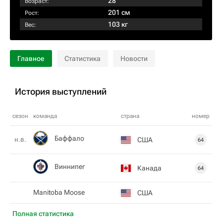
28
Возраст:
201 см
Рост:
103 кг
Вес:
Главное
Статистика
Новости
История выступлений
сезон
команда
страна
номер
Баффало
н.в.
США
64
Виннипег
Канада
64
Manitoba Moose
США
Полная статистика