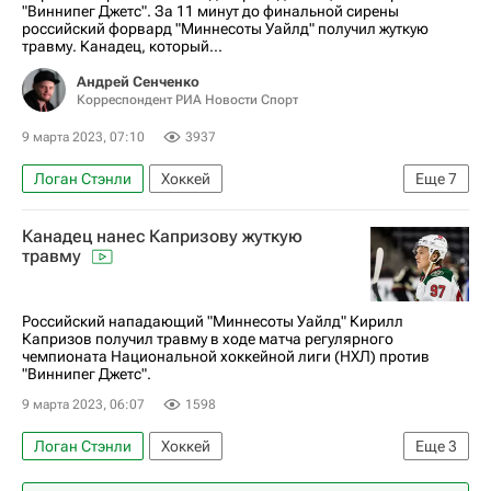
"Виннипег Джетс". За 11 минут до финальной сирены
российский форвард "Миннесоты Уайлд" получил жуткую
травму. Канадец, который...
Андрей Сенченко
Корреспондент РИА Новости Спорт
9 марта 2023, 07:10
3937
Логан Стэнли
Хоккей
Еще
7
Национальная хоккейная лига (НХЛ)
Канадец нанес Капризову жуткую
Миннесота Уайлд
Виннипег Джетс
травму
Кирилл Капризов
Дин Эвасон
Материалы РИА Спорт
Российский нападающий "Миннесоты Уайлд" Кирилл
Капризов получил травму в ходе матча регулярного
Авторы РИА Новости Спорт
чемпионата Национальной хоккейной лиги (НХЛ) против
"Виннипег Джетс".
9 марта 2023, 06:07
1598
Логан Стэнли
Хоккей
Еще
3
Национальная хоккейная лига (НХЛ)