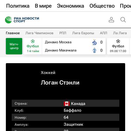
Политика
В мире
Экономика
Общество
Про
Главное
Лига Чемпионов
РПЛ
Лига Европы
АПЛ
Ла Лига
0
Динамо Москва
Матч-
Футбол
Футбол
центр
0
Динамо Махачкала
1-й тайм
09.08 17:00
Хоккей
Логан Стэнли
Канада
Страна:
Баффало
Клуб:
64
Номер:
Защитник
Амплуа: