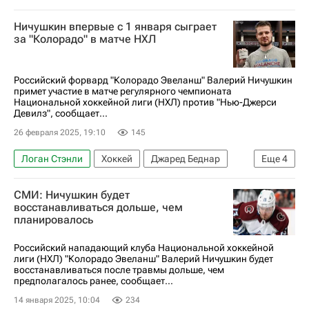
Ничушкин впервые с 1 января сыграет
за "Колорадо" в матче НХЛ
Российский форвард "Колорадо Эвеланш" Валерий Ничушкин
примет участие в матче регулярного чемпионата
Национальной хоккейной лиги (НХЛ) против "Нью-Джерси
Девилз", сообщает...
26 февраля 2025, 19:10
145
Логан Стэнли
Хоккей
Джаред Беднар
Еще
4
Валерий Ничушкин
Нью-Джерси Девилз
СМИ: Ничушкин будет
Колорадо Эвеланш
восстанавливаться дольше, чем
планировалось
Национальная хоккейная лига (НХЛ)
Российский нападающий клуба Национальной хоккейной
лиги (НХЛ) "Колорадо Эвеланш" Валерий Ничушкин будет
восстанавливаться после травмы дольше, чем
предполагалось ранее, сообщает...
14 января 2025, 10:04
234