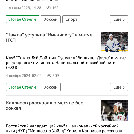
1 января 2025, 14:28
162
Логан Стэнли
Хоккей
Спорт
Еще
5
Валерий Ничушкин
Джаред Беднар
"Тампа" уступила "Виннипегу" в матче
Колорадо Эвеланш
Виннипег Джетс
НХЛ
Национальная хоккейная лига (НХЛ)
Клуб "Тампа-Бэй Лайтнинг" уступил "Виннипег Джетс" в матче
регулярного чемпионата Национальной хоккейной лиги
(НХЛ).
4 ноября 2024, 02:02
309
Логан Стэнли
Хоккей
Еще
5
Владислав Наместников
Марк Шайфли
Капризов рассказал о месяце без
Тампа-Бэй Лайтнинг
Виннипег Джетс
хоккея
Спорт
Российский нападающий клуба Национальной хоккейной
лиги (НХЛ) "Миннесота Уайлд" Кирилл Капризов рассказал,