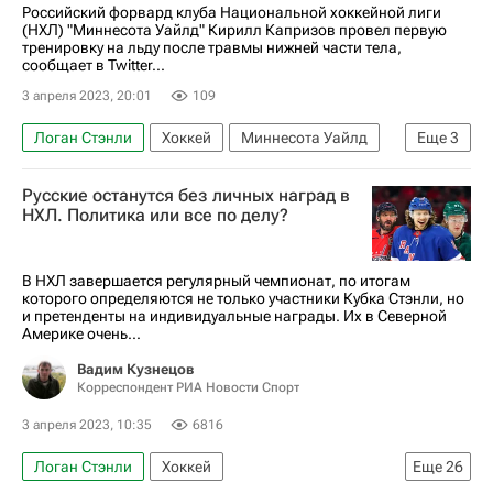
Российский форвард клуба Национальной хоккейной лиги
(НХЛ) "Миннесота Уайлд" Кирилл Капризов провел первую
тренировку на льду после травмы нижней части тела,
сообщает в Twitter...
3 апреля 2023, 20:01
109
Логан Стэнли
Хоккей
Миннесота Уайлд
Еще
3
Кирилл Капризов
Джо Смит
Русские останутся без личных наград в
Национальная хоккейная лига (НХЛ)
НХЛ. Политика или все по делу?
В НХЛ завершается регулярный чемпионат, по итогам
которого определяются не только участники Кубка Стэнли, но
и претенденты на индивидуальные награды. Их в Северной
Америке очень...
Вадим Кузнецов
Корреспондент РИА Новости Спорт
3 апреля 2023, 10:35
6816
Логан Стэнли
Хоккей
Еще
26