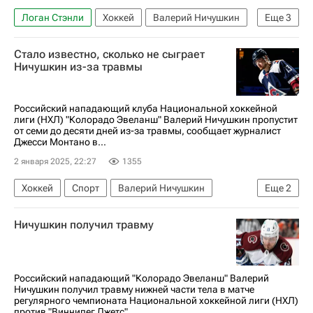
Логан Стэнли
Хоккей
Валерий Ничушкин
Еще
3
Джаред Беднар
Колорадо Эвеланш
Стало известно, сколько не сыграет
Национальная хоккейная лига (НХЛ)
Ничушкин из-за травмы
Российский нападающий клуба Национальной хоккейной
лиги (НХЛ) "Колорадо Эвеланш" Валерий Ничушкин пропустит
от семи до десяти дней из-за травмы, сообщает журналист
Джесси Монтано в...
2 января 2025, 22:27
1355
Хоккей
Спорт
Валерий Ничушкин
Еще
2
Колорадо Эвеланш
Ничушкин получил травму
Национальная хоккейная лига (НХЛ)
Российский нападающий "Колорадо Эвеланш" Валерий
Ничушкин получил травму нижней части тела в матче
регулярного чемпионата Национальной хоккейной лиги (НХЛ)
против "Виннипег Джетс",...