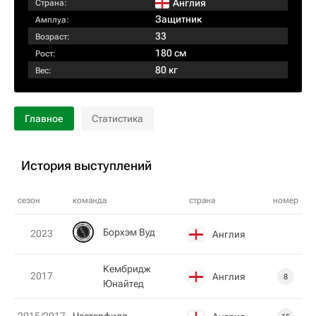
Англия
Страна:
Защитник
Амплуа:
33
Возраст:
180 см
Рост:
80 кг
Вес:
Главное
Статистика
История выступлений
сезон
команда
страна
номер
Борхэм Вуд
2023
Англия
Кембридж
2017
Англия
8
Юнайтед