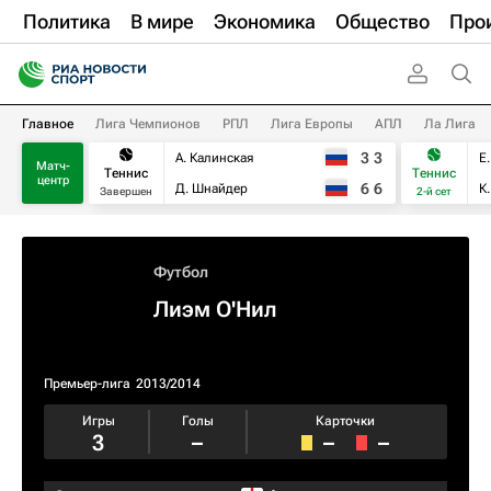
Политика
В мире
Экономика
Общество
Про
Главное
Лига Чемпионов
РПЛ
Лига Европы
АПЛ
Ла Лига
3
3
А. Калинская
Е
Матч-
Теннис
Теннис
центр
6
6
Д. Шнайдер
К
Завершен
2-й сет
Футбол
Лиэм О'Нил
Премьер-лига
2013/2014
Игры
Голы
Карточки
3
–
–
–