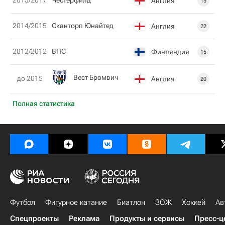
2015/2017
Честерфилд
Англия
15
2014/2015
Сканторп Юнайтед
Англия
22
2012/2012
ВПС
Финляндия
15
Вест Бромвич
до 2015
Англия
20
Полная статистика
Футбол
Фигурное катание
Биатлон
ЗОЖ
Хоккей
Ав
Спецпроекты
Реклама
Продукты и сервисы
Пресс-ц