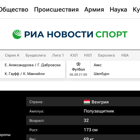
Общество
Происшествия
Армия
Наука
Ку
Серия А
Бундеслига
Лига 1
КХЛ
НХЛ
Евролига
НБА
Е. Александрова
Г. Дабровски
Аякс
Футбол
К. Гауфф
К. Макнейли
Шелбурн
06.08 21:00
Венгрия
Страна:
Полузащитник
Амплуа:
32
Возраст:
173 см
Рост:
вропы
69 кг
Вес: