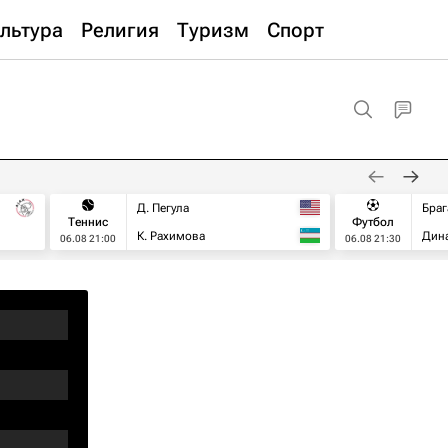
льтура
Религия
Туризм
Спорт
Д. Пегула
Браг
Теннис
Футбол
К. Рахимова
Дин
06.08 21:00
06.08 21:30