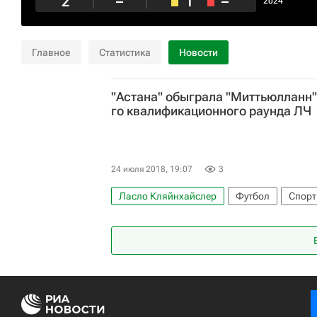
2
–
1
–
2024
Главное
Статистика
Новости
"Астана" обыграла "Миттьюлланн"
го квалификационного раунда ЛЧ
24 июля 2018, 19:07
3
Ласло Кляйнхайслер
Футбол
Спорт
Миттьюлланн