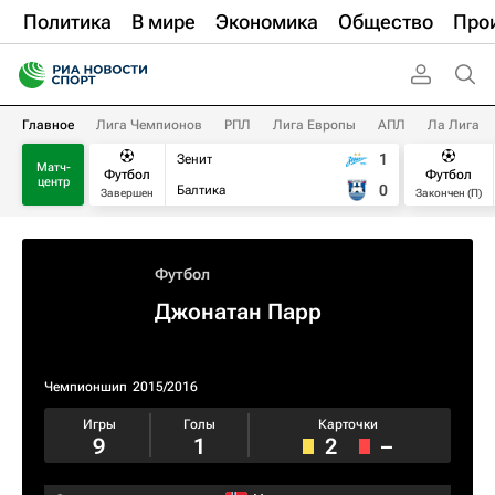
Политика
В мире
Экономика
Общество
Про
Главное
Лига Чемпионов
РПЛ
Лига Европы
АПЛ
Ла Лига
1
Зенит
Матч-
Футбол
Футбол
центр
0
Балтика
Завершен
Закончен (П)
Футбол
Джонатан Парр
Чемпионшип
2015/2016
Игры
Голы
Карточки
9
1
2
–