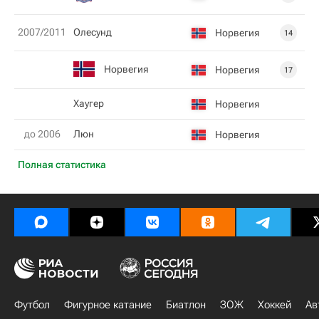
2007/2011
Олесунд
Норвегия
14
Норвегия
Норвегия
17
Хаугер
Норвегия
до 2006
Люн
Норвегия
Полная статистика
Футбол
Фигурное катание
Биатлон
ЗОЖ
Хоккей
Ав