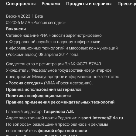
Спецпроекты
Реклама
Продукты и сервисы
Пресс-ц
Версия 2023.1 Beta
© 2026 МИА «Россия сегодня»
Вакансии
Сетевое издание РИА Новости зарегистрировано
в Федеральной службе по надзору в сфере связи,
информационных технологий и массовых коммуникаций
(Роскомнадзор) 08 апреля 2014 года.
Свидетельство о регистрации Эл № ФС77-57640
Учредитель: Федеральное государственное унитарное
предприятие Международное информационное агентство
«Россия сегодня»
(МИА «Россия сегодня»).
Правила использования материалов
Политика конфиденциальности
Правила применения рекомендательных технологий
Главный редактор:
Гаврилова А.В.
Адрес электронной почты Редакции:
r-sport.internet@ria.ru
По вопросам размещения пресс-релизов и рекламы
воспользуйтесь
формой обратной связи