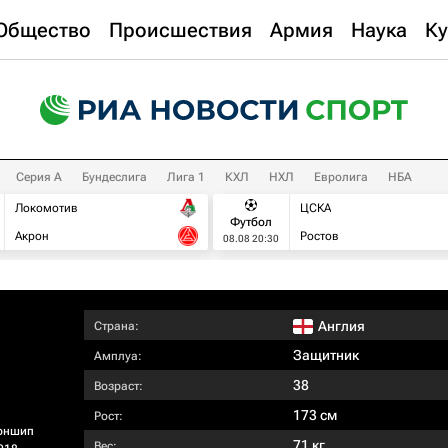
Общество
Происшествия
Армия
Наука
Ку
Серия А
Бундеслига
Лига 1
КХЛ
НХЛ
Евролига
НБА
Локомотив
ЦСКА
Футбол
Акрон
Ростов
08.08 20:30
Англия
Страна:
Защитник
Амплуа:
38
Возраст:
173 см
Рост:
оншип
71 кг
Вес: