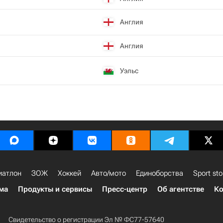
Англия
Англия
Уэльс
иатлон
ЗОЖ
Хоккей
Авто/мото
Единоборства
Sport sto
ма
Продукты и сервисы
Пресс-центр
Об агентстве
Ко
Свидетельство о регистрации Эл № ФС77-57640