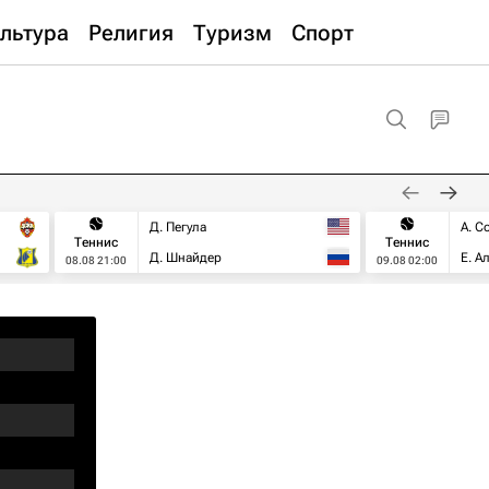
льтура
Религия
Туризм
Спорт
Д. Пегула
А. С
Теннис
Теннис
Д. Шнайдер
Е. А
08.08 21:00
09.08 02:00