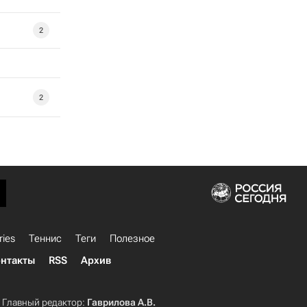
2
2
ries
Теннис
Теги
Полезное
нтакты
RSS
Архив
Главный редактор:
Гаврилова А.В.