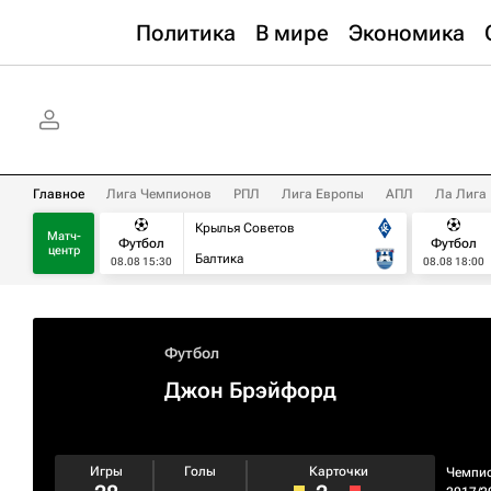
Политика
В мире
Экономика
Главное
Лига Чемпионов
РПЛ
Лига Европы
АПЛ
Ла Лига
Крылья Советов
Матч-
Футбол
Футбол
центр
Балтика
08.08 15:30
08.08 18:00
Футбол
Джон Брэйфорд
Игры
Голы
Карточки
Чемпи