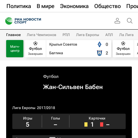
Политика
В мире
Экономика
Общество
Про
Главное
Лига Чемпионов
РПЛ
Лига Европы
АПЛ
Ла Лига
0
Крылья Советов
Матч-
Футбол
Футбол
центр
2
Балтика
Завершен
Завершен
Футбол
Жан-Сильвен Бабен
Лига Европы
2017/2018
Игры
Голы
Карточки
5
–
1
–