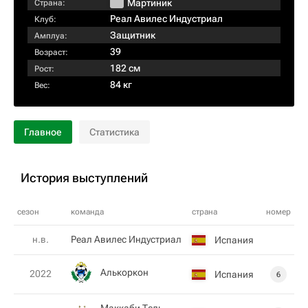
Мартиник
Страна:
Реал Авилес Индустриал
Клуб:
Защитник
Амплуа:
39
Возраст:
182 см
Рост:
84 кг
Вес:
Главное
Статистика
История выступлений
сезон
команда
страна
номер
н.в.
Реал Авилес Индустриал
Испания
Алькоркон
2022
Испания
6