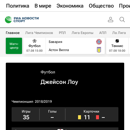
Политика
В мире
Экономика
Общество
Про
Главное
Лига Чемпионов
РПЛ
Лига Европы
АПЛ
Ла Лига
Бавария
Матч-
Футбол
Теннис
центр
Астон Вилла
07.08 15:00
07.08 18:00
Футбол
Джейсон Лоу
Чемпионшип
2018/2019
Игры
Голы
Карточки
35
–
11
–