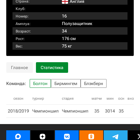
Англия
Страна:
Клуб:
16
Номер:
Полузащитник
Амплуа:
34
Возраст:
176 см
Рост:
75 кг
Вес:
Главное
Статистика
Команда:
Болтон
Бирмингем
Блэкберн
сезон
турнир
стадия
матчи
мин
осн
внз
г
2018/2019
Чемпионшип
Чемпионшип
35
3014
35