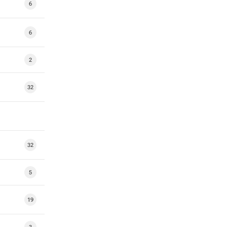
6
6
2
32
32
5
19