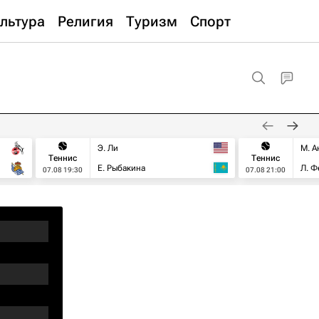
льтура
Религия
Туризм
Спорт
Э. Ли
М. А
Теннис
Теннис
Е. Рыбакина
Л. Ф
07.08 19:30
07.08 21:00