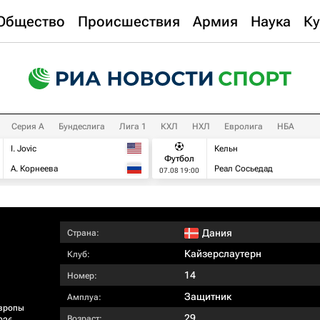
Общество
Происшествия
Армия
Наука
Ку
Серия А
Бундеслига
Лига 1
КХЛ
НХЛ
Евролига
НБА
I. Jovic
Кельн
Футбол
А. Корнеева
Реал Сосьедад
07.08 19:00
Дания
Страна:
Кайзерслаутерн
Клуб:
14
Номер:
Защитник
Амплуа:
вропы
29
Возраст: