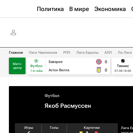
Политика
В мире
Экономика
Главное
Лига Чемпионов
РПЛ
Лига Европы
АПЛ
Ла Лига
0
Бавария
Матч-
Футбол
Теннис
центр
0
Астон Вилла
1-й тайм
07.08 18:00
Футбол
Якоб Расмуссен
Игры
Голы
Карточки
Лига Е