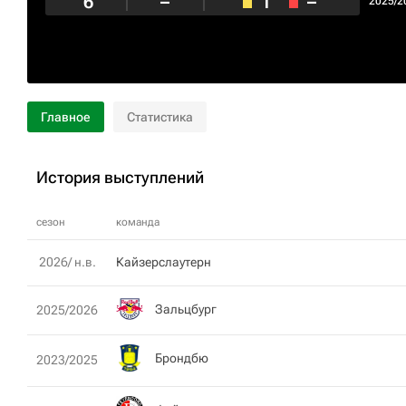
6
–
1
–
2025/2
Главное
Статистика
История выступлений
сезон
команда
2026/ н.в.
Кайзерслаутерн
Зальцбург
2025/2026
Брондбю
2023/2025