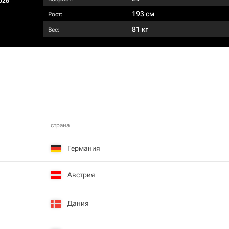
026
193 см
Рост:
81 кг
Вес:
страна
Германия
Австрия
Дания