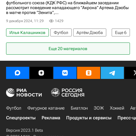
футбольного союза (КДК РФС) на ближайшем заседании
рассмотрит поведение нападающего "Акрона" Артема Дзюбы
в матче против "Зенита",...
9 декабря 2024, 11:29
1429
Илья Калашников
Футбол
Артём Дзюба
Еще
6
Артур Григорьянц
Акрон (Тольятти)
Зенит
Еще 20 материалов
Российский футбольный союз (РФС)
КДК РФС
Спорт
Футбол
Фигурное катание
Биатлон
ЗОЖ
Хоккей
Ав
Спецпроекты
Реклама
Продукты и сервисы
Пресс-ц
Версия 2023.1 Beta