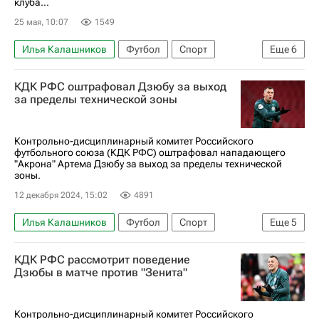
клуба...
25 мая, 10:07
1549
Илья Калашников
Футбол
Спорт
Еще
6
Владимир Савченко
Акрон
КДК РФС оштрафовал Дзюбу за выход
Акрон (Тольятти)
Крылья Советов
Ротор
за пределы технической зоны
РПЛ 2026-2027 (Чемпионат России по футболу)
Контрольно-дисциплинарный комитет Российского
футбольного союза (КДК РФС) оштрафовал нападающего
"Акрона" Артема Дзюбу за выход за пределы технической
зоны.
12 декабря 2024, 15:02
4891
Илья Калашников
Футбол
Спорт
Еще
5
Артём Дзюба
Акрон (Тольятти)
КДК РФС рассмотрит поведение
Российский футбольный союз (РФС)
Зенит
Дзюбы в матче против "Зенита"
РПЛ 2026-2027 (Чемпионат России по футболу)
Контрольно-дисциплинарный комитет Российского