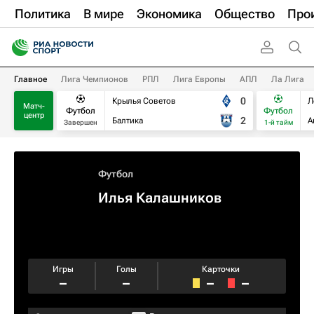
Политика
В мире
Экономика
Общество
Про
Главное
Лига Чемпионов
РПЛ
Лига Европы
АПЛ
Ла Лига
0
Крылья Советов
Л
Матч-
Футбол
Футбол
центр
2
Балтика
А
Завершен
1-й тайм
Футбол
Илья Калашников
Игры
Голы
Карточки
–
–
–
–