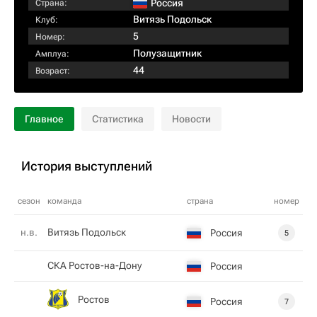
Россия
Страна:
Витязь Подольск
Клуб:
5
Номер:
Полузащитник
Амплуа:
44
Возраст:
Главное
Статистика
Новости
История выступлений
сезон
команда
страна
номер
н.в.
Витязь Подольск
Россия
5
СКА Ростов-на-Дону
Россия
Ростов
Россия
7