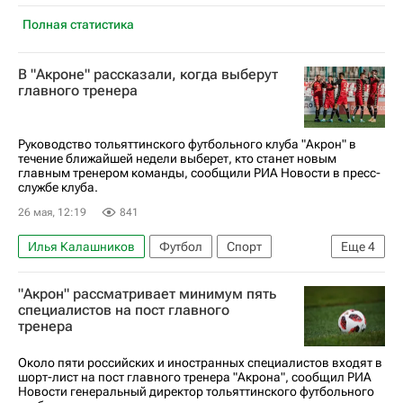
Полная статистика
В "Акроне" рассказали, когда выберут
главного тренера
Руководство тольяттинского футбольного клуба "Акрон" в
течение ближайшей недели выберет, кто станет новым
главным тренером команды, сообщили РИА Новости в пресс-
службе клуба.
26 мая, 12:19
841
Илья Калашников
Футбол
Спорт
Еще
4
Владимир Савченко
Акрон
"Акрон" рассматривает минимум пять
Акрон (Тольятти)
Крылья Советов
специалистов на пост главного
тренера
Около пяти российских и иностранных специалистов входят в
шорт-лист на пост главного тренера "Акрона", сообщил РИА
Новости генеральный директор тольяттинского футбольного