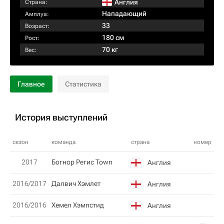
Англия
Страна:
Нападающий
Амплуа:
33
Возраст:
180 см
Рост:
70 кг
Вес:
Главное
Статистика
История выступлений
сезон
команда
страна
номер
2017
Богнор Регис Town
Англия
2016/2017
Далвич Хэмлет
Англия
2016/2016
Хемел Хэмпстид
Англия