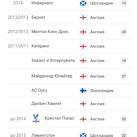
2014
Инвернесс
Шотландия
13
2013/2013
Барнет
Англия
2012/2013
Милтон Кинс Донс
Англия
28
2011/2011
Кетеринг
Англия
Хавант и Уотерлувиль
Англия
18
Мэйденхед Юнайтед
Англия
27
АС Оулу
Финляндия
Далвич Хэмлет
Англия
Кристал Пэлас
до 2014
Англия
33
до 2015
Ливингстон
Шотландия
22