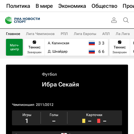
Политика
В мире
Экономика
Общество
Про
Главное
Лига Чемпионов
РПЛ
Лига Европы
АПЛ
Ла Лига
3
3
А. Калинская
Матч-
Теннис
Теннис
центр
6
6
Д. Шнайдер
Завершен
Завершен
Футбол
Ибра Секайя
Чемпионшип
2011/2012
Игры
Голы
Карточки
1
–
–
–