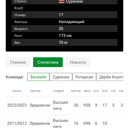
Суринам
Страна:
Клуб:
17
Номер:
Нападающий
Амплуа:
35
Возраст:
173 см
Рост:
70 кг
Вес:
Главное
Статистика
Новости
Команда:
Валвейк
Суринам
Ротерхэм
Дерби Каунти
сезон
турнир
стадия
матчи
мин
осн
внз
гол
пас
Высшая
2022/2023
Эредивизи
26
938
9
17
5
3
лига
Высшая
2011/2012
Эредивизи
16
698
6
10
лига