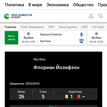
Политика
В мире
Экономика
Общество
Про
Главное
Лига Чемпионов
РПЛ
Лига Европы
АПЛ
Ла Лига
Крылья Советов
Матч-
Футбол
Футбол
центр
Балтика
08.08 15:30
08.08 18:00
Футбол
Флориан Йозефзон
Эредивизи
2022/2023
Игры
Голы
Карточки
26
5
1
–