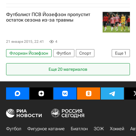
Футболист ПСВ Йозефзон пропустит
остаток сезона из-за травмы
21 января 2015, 22:41
4
Флориан Йозефзон
Футбол
Спорт
Еще
1
ПСВ
Еще 20 материалов
Футбол
Фигурное катание
Биатлон
ЗОЖ
Хоккей
Ав