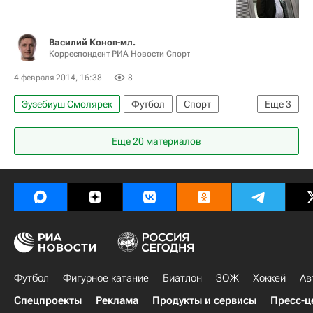
Василий Конов-мл.
Корреспондент РИА Новости Спорт
4 февраля 2014, 16:38
8
Эузебиуш Смолярек
Футбол
Спорт
Еще
3
Борис Игнатьев
Первая лига
Еще 20 материалов
Торпедо (Москва)
Футбол
Фигурное катание
Биатлон
ЗОЖ
Хоккей
Ав
Спецпроекты
Реклама
Продукты и сервисы
Пресс-ц