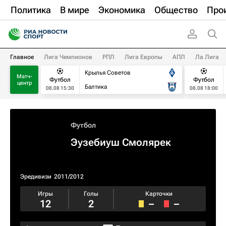
Политика
В мире
Экономика
Общество
Про
Главное
Лига Чемпионов
РПЛ
Лига Европы
АПЛ
Ла Лига
Крылья Советов
Матч-
Футбол
Футбол
центр
Балтика
08.08 15:30
08.08 18:00
Футбол
Эузебиуш Смолярек
Эредивизи
2011/2012
Игры
Голы
Карточки
12
2
–
–