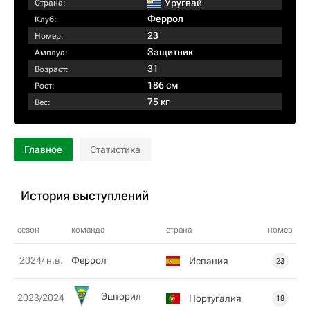
Уругвай
Страна:
Феррол
Клуб:
23
Номер:
Защитник
Амплуа:
31
Возраст:
186 см
Рост:
75 кг
Вес:
Главное
Статистика
История выступлений
сезон
команда
страна
номер
2024/ н.в.
Феррол
Испания
23
Эшторил
2023/2024
Португалия
18