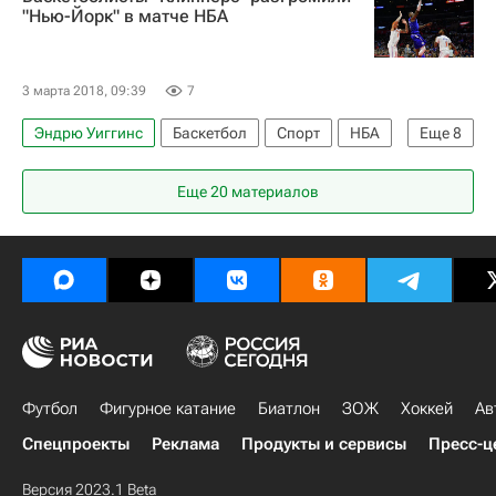
Миннесота Тимбервулвс
"Нью-Йорк" в матче НБА
Оклахома-Сити Тандер
Донован Митчелл
Расселл Уэстбрук
Джеймс Харден
3 марта 2018, 09:39
7
Пол Джордж
Эндрю Уиггинс
Баскетбол
Спорт
НБА
Еще
8
Юта Джаз
Миннесота Тимбервулвс
Еще 20 материалов
Нью-Йорк Никс
Лос-Анджелес Клипперс
Донован Митчелл
Деандре Джордан
Энес Кантер
Джефф Тиг
Футбол
Фигурное катание
Биатлон
ЗОЖ
Хоккей
Ав
Спецпроекты
Реклама
Продукты и сервисы
Пресс-ц
Версия 2023.1 Beta