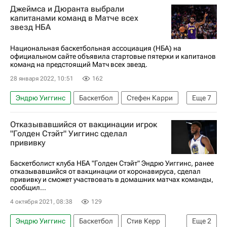
Джеймса и Дюранта выбрали
НБА
капитанами команд в Матче всех
звезд НБА
Национальная баскетбольная ассоциация (НБА) на
официальном сайте объявила стартовые пятерки и капитанов
команд на предстоящий Матч всех звезд.
28 января 2022, 10:51
162
Эндрю Уиггинс
Баскетбол
Стефен Карри
Еще
7
Леброн Джеймс
НБА
Джоэл Эмбиид
Отказывавшийся от вакцинации игрок
Демар Дерозан
Яннис Адетокунбо
"Голден Стэйт" Уиггинс сделал
прививку
Джа Морант
Никола Йокич
Баскетболист клуба НБА "Голден Стэйт" Эндрю Уиггинс, ранее
отказывавшийся от вакцинации от коронавируса, сделал
прививку и сможет участвовать в домашних матчах команды,
сообщил...
4 октября 2021, 08:38
129
Эндрю Уиггинс
Баскетбол
Стив Керр
Еще
2