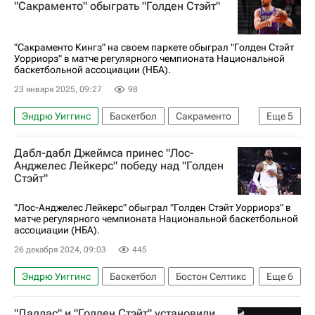
"Сакраменто" обыграть "Голден Стэйт"
Голден Стэйт Уорриорз
Бостон Селтикс
"Сакраменто Кингз" на своем паркете обыграл "Голден Стэйт
Уорриорз" в матче регулярного чемпионата Национальной
баскетбольной ассоциации (НБА).
23 января 2025, 09:27
98
Эндрю Уиггинс
Баскетбол
Сакраменто
Еще
5
Демар Дерозан
Домантас Сабонис
Дабл-дабл Джеймса принес "Лос-
Сакраменто Кингз
Голден Стэйт Уорриорз
Анджелес Лейкерс" победу над "Голден
Стэйт"
НБА
"Лос-Анджелес Лейкерс" обыграл "Голден Стэйт Уорриорз" в
матче регулярного чемпионата Национальной баскетбольной
ассоциации (НБА).
26 декабря 2024, 09:03
445
Эндрю Уиггинс
Баскетбол
Бостон Селтикс
Еще
6
Лос-Анджелес Лейкерс
Леброн Джеймс
"Даллас" и "Голден Стэйт" установили