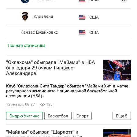
Кливленд
США
Канзас Джайховкс
США
Полная статистика
"Оклахома" обыграла "Майами" в НБА
благодаря 29 очкам Гилджес-
Александера
Клуб "Оклахома-Сити Тандер" обыграл "Майами Хит" в матче
регулярного чемпионата Национальной баскетбольной
ассоциации (НБА).
12 января, 08:27
120
Эндрю Уиггинс
Баскетбол
Спорт
Еще
5
Оклахома-Сити
Оклахома-Сити Тандер
"Майами" обыграл "Шарлотт" и
Сан-Антонио Спёрс
Финикс Санз
Восток