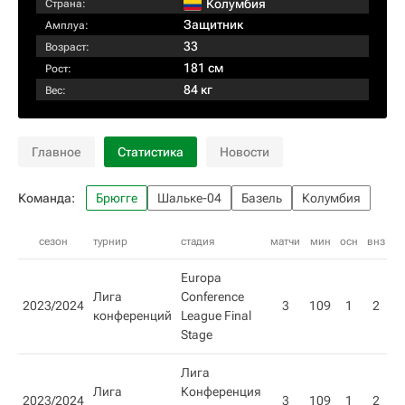
Колумбия
Страна:
Защитник
Амплуа:
33
Возраст:
181 см
Рост:
84 кг
Вес:
Главное
Статистика
Новости
Команда:
Брюгге
Шальке-04
Базель
Колумбия
сезон
турнир
стадия
матчи
мин
осн
внз
г
Europa
Лига
Conference
2023/2024
3
109
1
2
конференций
League Final
Stage
Лига
Лига
Конференция
2023/2024
3
109
1
2