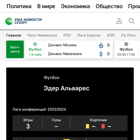
Политика
В мире
Экономика
Общество
Про
Главное
Лига Чемпионов
РПЛ
Лига Европы
АПЛ
Ла Лига
0
Динамо Москва
Матч-
Футбол
Футбол
центр
0
Динамо Махачкала
1-й тайм
09.08 17:00
Футбол
Эдер Альварес
Лига конференций
2023/2024
Игры
Голы
Карточки
3
–
–
–