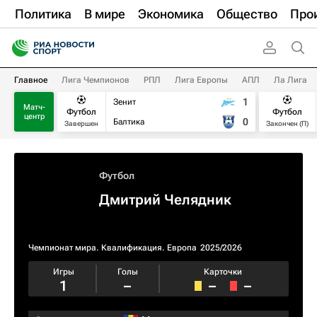
Политика
В мире
Экономика
Общество
Про
Главное
Лига Чемпионов
РПЛ
Лига Европы
АПЛ
Ла Лига
1
Зенит
Матч-
Футбол
Футбол
центр
0
Балтика
Завершен
Закончен (П)
Футбол
Дмитрий Челядник
Чемпионат мира. Квалификация. Европа
2025/2026
Игры
Голы
Карточки
1
–
–
–