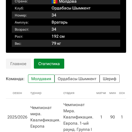
Молдова
Страна:
Ордабасы Шымкент
Клуб:
34
Номер:
Вратарь
Амплуа:
34
Возраст:
192 см
Рост:
79 кг
Вес:
Главное
Статистика
Команда:
Молдавия
Ордабасы Шымкент
Шериф
сезон
турнир
стадия
матчи
мин
осн
вн
Чемпионат
Чемпионат
Мира.
мира.
2025/2026
Квалификация.
1
90
1
Квалификация.
Европа. 1-ый
Европа
раунд. Группа I