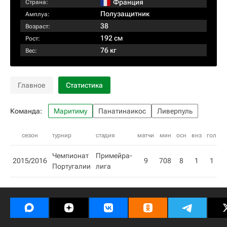
Франция
Страна:
Полузащитник
Амплуа:
38
Возраст:
192 см
Рост:
76 кг
Вес:
Главное
Статистика
Команда:
Маритиму
Панатинаикос
Ливерпуль
сезон
турнир
стадия
матчи
мин
осн
внз
гол
п
Чемпионат
Примейра-
2015/2016
9
708
8
1
1
Португалии
лига