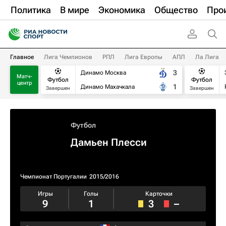
Политика
В мире
Экономика
Общество
Про
Главное
Лига Чемпионов
РПЛ
Лига Европы
АПЛ
Ла Лига
3
Динамо Москва
Матч-
Футбол
Футбол
центр
1
Динамо Махачкала
Завершен
Завершен
Футбол
Дамьен Плесси
Чемпионат Португалии
2015/2016
Игры
Голы
Карточки
9
1
3
–