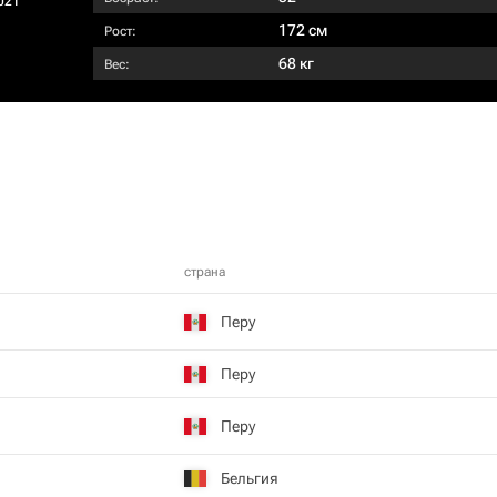
021
172 см
Рост:
68 кг
Вес:
страна
Перу
Перу
Перу
Бельгия