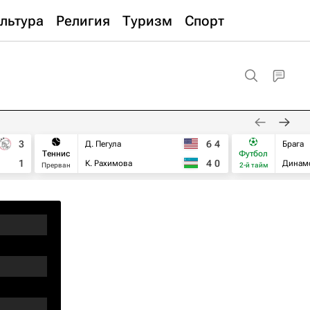
льтура
Религия
Туризм
Спорт
3
6
4
Д. Пегула
Брага
Теннис
Футбол
1
4
0
К. Рахимова
Динам
Прерван
2-й тайм