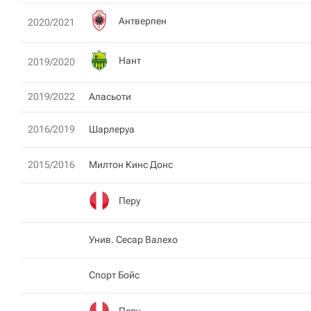
Антверпен
2020/2021
Нант
2019/2020
2019/2022
Аласьоти
2016/2019
Шарлеруа
2015/2016
Милтон Кинс Донс
Перу
Унив. Сесар Валехо
Спорт Бойс
Перу