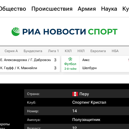
Общество
Происшествия
Армия
Наука
Ку
Серия А
Бундеслига
Лига 1
КХЛ
НХЛ
Евролига
НБА
3
Е. Александрова
Г. Дабровски
Аякс
Футбол
3
К. Гауфф
К. Макнейли
Шелбурн
2-й тайм
Перу
Страна:
Спортинг Кристал
Клуб:
14
Номер:
Полузащитник
Амплуа:
вропы
32
Возраст: