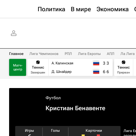
Политика
В мире
Экономика
Главное
Лига Чемпионов
РПЛ
Лига Европы
АПЛ
Ла Лига
3
3
А. Калинская
Матч-
Теннис
Теннис
центр
6
6
Д. Шнайдер
Завершен
Прерван
Футбол
Кристиан Бенавенте
Игры
Голы
Карточки
Лига Е