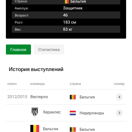
Бельгия
Страна:
Защитник
Амплуа:
46
Возраст:
183 см
Рост:
83 кг
Вес:
Главное
Статистика
История выступлений
сезон
команда
страна
номер
2012/2015
Вестерло
Бельгия
4
Хераклес
Нидерланды
3
Бельгия
Бельгия