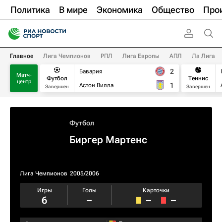
Политика
В мире
Экономика
Общество
Про
Главное
Лига Чемпионов
РПЛ
Лига Европы
АПЛ
Ла Лига
2
Бавария
Матч-
Футбол
Теннис
центр
1
Астон Вилла
Завершен
Завершен
Футбол
Биргер Мартенс
Лига Чемпионов
2005/2006
Игры
Голы
Карточки
6
–
–
–