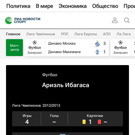
Политика
В мире
Экономика
Общество
Про
Главное
Лига Чемпионов
РПЛ
Лига Европы
АПЛ
Ла Лига
3
Динамо Москва
Матч-
Футбол
Футбол
центр
1
Динамо Махачкала
Завершен
Завершен
Футбол
Ариэль Ибагаса
Лига Чемпионов
2012/2013
Игры
Голы
Карточки
4
–
1
–