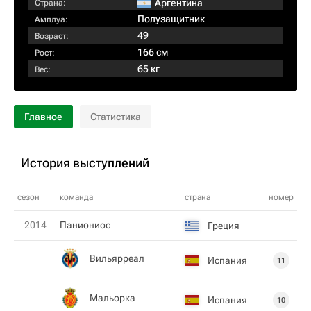
Аргентина
Страна:
Полузащитник
Амплуа:
49
Возраст:
166 см
Рост:
65 кг
Вес:
Главное
Статистика
История выступлений
сезон
команда
страна
номер
2014
Паниониос
Греция
Вильярреал
Испания
11
Мальорка
Испания
10