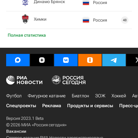
Динамо Брянск
Россия
Химки
Россия
48
Полная статистика
Футбол
Фигурное катание
Биатлон
ЗОЖ
Хоккей
Ав
Спецпроекты
Реклама
Продукты и сервисы
Пресс-ц
Версия 2023.1 Beta
© 2026 МИА «Россия сегодня»
Вакансии
Сетевое издание РИА Новости зарегистрировано