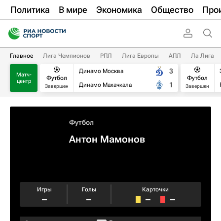
Политика
В мире
Экономика
Общество
Про
Главное
Лига Чемпионов
РПЛ
Лига Европы
АПЛ
Ла Лига
3
Динамо Москва
Матч-
Футбол
Футбол
центр
1
Динамо Махачкала
Завершен
Завершен
Футбол
Антон Мамонов
Игры
Голы
Карточки
–
–
–
–