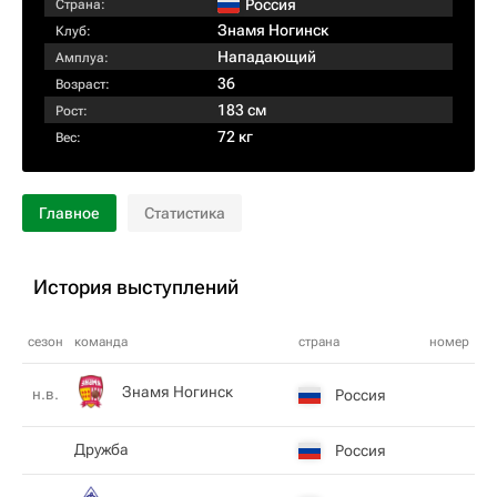
Россия
Страна:
Знамя Ногинск
Клуб:
Нападающий
Амплуа:
36
Возраст:
183 см
Рост:
72 кг
Вес:
Главное
Статистика
История выступлений
сезон
команда
страна
номер
Знамя Ногинск
н.в.
Россия
Дружба
Россия