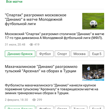
Все матчи
"Спартак" разгромил московское
"Динамо" в матче Молодежной
футбольной лиги
Московский "Спартак" разгромил столичное "Динамо" в матче
17-го тура дивизиона А Молодежной футбольной лиги (МФЛ).
31 июля, 20:48
419
Динамо-Брянск
Футбол
Спорт
Москва
Еще
5
Санкт-Петербург
Екатеринбург
Махачкалинское "Динамо" разгромило
Концерн ПВО "Алмаз-Антей"
Спартак Москва
тульский "Арсенал" на сборах в Турции
Ростов
Футболисты махачкалинского "Динамо" нанесли крупное
поражение тульскому "Арсеналу" в товарищеском матче на
зимних тренировочных сборах в Турции.
2 февраля, 18:30
299
Динамо-Брянск
Футбол
Спорт
Турция
Еще
5