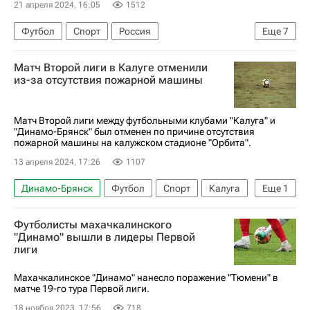
21 апреля 2024, 16:05
1512
Футбол
Спорт
Россия
Еще
7
Нижний Новгород
Константин Тюкавин
Матч Второй лиги в Калуге отменили
Даниил Фомин
Роберто Фернандес
из-за отсутствия пожарной машины
Динамо Москва
Нижний Новгород
Оренбург
Матч Второй лиги между футбольными клубами "Калуга" и
"Динамо-Брянск" был отменен по причине отсутствия
пожарной машины на калужском стадионе "Орбита".
13 апреля 2024, 17:26
1107
Динамо-Брянск
Футбол
Спорт
Калуга
Еще
1
Российский футбольный союз (РФС)
Футболисты махачкалинского
"Динамо" вышли в лидеры Первой
лиги
Махачкалинское "Динамо" нанесло поражение "Тюмени" в
матче 19-го тура Первой лиги.
18 ноября 2023, 17:56
718