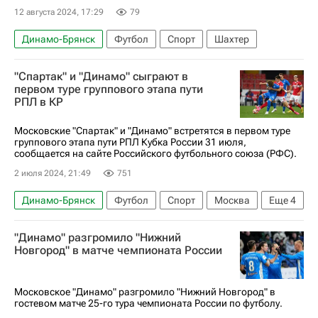
12 августа 2024, 17:29
79
Динамо-Брянск
Футбол
Спорт
Шахтер
"Спартак" и "Динамо" сыграют в
первом туре группового этапа пути
РПЛ в КР
Московские "Спартак" и "Динамо" встретятся в первом туре
группового этапа пути РПЛ Кубка России 31 июля,
сообщается на сайте Российского футбольного союза (РФС).
2 июля 2024, 21:49
751
Динамо-Брянск
Футбол
Спорт
Москва
Еще
4
Россия
Ростов-на-Дону
Спартак Москва
"Динамо" разгромило "Нижний
Зенит
Новгород" в матче чемпионата России
Московское "Динамо" разгромило "Нижний Новгород" в
гостевом матче 25-го тура чемпионата России по футболу.