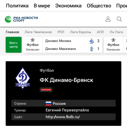
Политика
В мире
Экономика
Общество
Про
Главное
Лига Чемпионов
РПЛ
Лига Европы
АПЛ
Ла Лига
3
Динамо Москва
Матч-
Футбол
Футбол
центр
1
Динамо Махачкала
Завершен
Завершен
Футбол
ФК Динамо-Брянск
Россия
Страна:
Евгений Перевертайло
Тренер:
http://www.fkdb.ru/
Сайт: