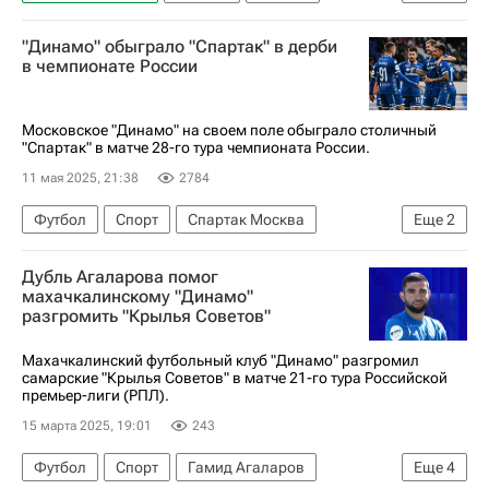
Грозный
Сердер Сердеров
Лечи Садулаев
"Динамо" обыграло "Спартак" в дерби
Ахмат
Зенит
Спорт
в чемпионате России
РПЛ 2026-2027 (Чемпионат России по футболу)
Московское "Динамо" на своем поле обыграло столичный
"Спартак" в матче 28-го тура чемпионата России.
11 мая 2025, 21:38
2784
Футбол
Спорт
Спартак Москва
Еще
2
Динамо Москва
Дубль Агаларова помог
РПЛ 2026-2027 (Чемпионат России по футболу)
махачкалинскому "Динамо"
разгромить "Крылья Советов"
Махачкалинский футбольный клуб "Динамо" разгромил
самарские "Крылья Советов" в матче 21-го тура Российской
премьер-лиги (РПЛ).
15 марта 2025, 19:01
243
Футбол
Спорт
Гамид Агаларов
Еще
4