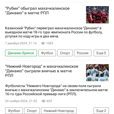
Илья Гапонов
Динамо Москва
"Рубин" обыграл махачкалинское
Крылья Советов
ПФК ЦСКА
"Динамо" в матче РПЛ
Казанский "Рубин" переиграл махачкалинское "Динамо" в
выездном матче 18-го тура чемпионата России по футболу,
уступая по ходу игры в два мяча.
7 декабря 2024, 21:14
1083
Динамо-Брянск
Футбол
Спорт
Россия
Еще
5
Каспийск
Богдан Йочич
Рубин
"Нижний Новгород" и махачкалинское
Ян (Регенсбург)
"Динамо" сыграли вничью в матче
РПЛ
РПЛ 2026-2027 (Чемпионат России по футболу)
Футболисты "Нижнего Новгорода" на своем поле сыграли
вничью с махачкалинским "Динамо" в заключительном матче
16-го тура Российской премьер-лиги (РПЛ).
24 ноября 2024, 21:02
659
Футбол
Спорт
Нижний Новгород
Еще
2