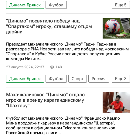
Динамо-Брянск
Футбол
Еще
5
Ярослав Гладышев
Крылья Советов
"Динамо" посвятило победу над
Спартак Москва
Денис Макаров
"Спартаком" игроку, ставшему отцом
двойни
Кубок России по футболу
Президент махачкалинского "Динамо" Гаджи Гаджиев в
разговоре с РИА Новости заявил, что победа над московским
"Спартаком" в Кубке России посвящается полузащитнику
команды Никите...
27 августа 2024, 22:37
148
Динамо-Брянск
Футбол
Спорт
Россия
Еще
3
Никита Глушков
Спартак Москва
Махачкалинское "Динамо" отдало
Российский футбольный союз (РФС)
игрока в аренду карагандинскому
"Шахтеру"
Футболист махачкалинского "Динамо" Франциско Кампо
Мина продолжит карьеру в карагандинском "Шахтере",
сообщается в официальном Telegram-канале новичков
Российской премьер-лиги...