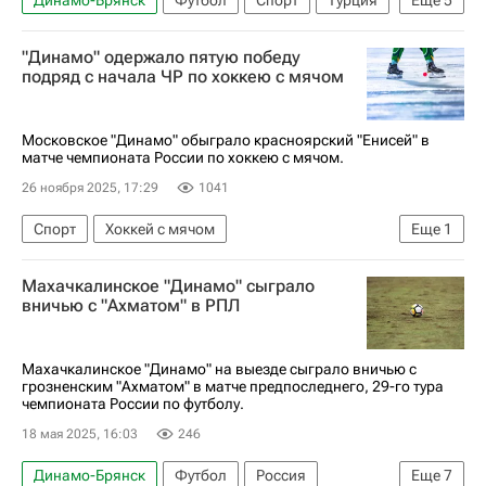
Белек
Ражаб Магомедов
Гамид Агаларов
"Динамо" одержало пятую победу
Сердер Сердеров
подряд с начала ЧР по хоккею с мячом
РПЛ 2026-2027 (Чемпионат России по футболу)
Московское "Динамо" обыграло красноярский "Енисей" в
матче чемпионата России по хоккею с мячом.
26 ноября 2025, 17:29
1041
Спорт
Хоккей с мячом
Еще
1
Чемпионат России по хоккею с мячом
Махачкалинское "Динамо" сыграло
вничью с "Ахматом" в РПЛ
Махачкалинское "Динамо" на выезде сыграло вничью с
грозненским "Ахматом" в матче предпоследнего, 29-го тура
чемпионата России по футболу.
18 мая 2025, 16:03
246
Динамо-Брянск
Футбол
Россия
Еще
7