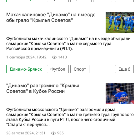
Вокруг спорта
Иртыш (Омск)
Махачкалинское "Динамо" на выезде
обыграло "Крылья Советов"
Футболисты махачкалинского "Динамо" на выезде обыграли
самарские "Крылья Советов" в матче седьмого тура
Российской премьер-лиги (РПЛ).
1 сентября 2024, 19:42
1410
Динамо-Брянск
Футбол
Спорт
Еще
6
Махачкала
Самара
Россия
"Динамо" разгромило "Крылья
Крылья Советов
Рубин
Советов" в Кубке России
РПЛ 2026-2027 (Чемпионат России по футболу)
Футболисты московского "Динамо" разгромили дома
самарские "Крылья Советов" в матче третьего тура группового
этапа Кубка России в пути РПЛ, после чего столичный
"Спартак" вернулся...
28 августа 2024, 21:31
935