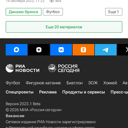
19 сентября 2023, 17:22
464
Динамо-Брянск
Футбол
Еще
1
Российский футбольный союз (РФС)
Еще 20 материалов
Футбол
Фигурное катание
Биатлон
ЗОЖ
Хоккей
Ав
Спецпроекты
Реклама
Продукты и сервисы
Пресс-ц
Версия 2023.1 Beta
© 2026 МИА «Россия сегодня»
Вакансии
Сетевое издание РИА Новости зарегистрировано
в Федеральной службе по надзору в сфере связи,