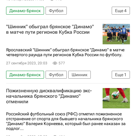
Динамо-Брянск
Футбол
Еще
4
Сослан Кагермазов
Денис Самойлов
"Шинник" обыграл брянское "Динамо"
Сердер Сердеров
Первая лига
в матче пути регионов Кубка России
Ярославский "Шинник" обыграл брянское "Динамо" в матче
четвертого раунда пути регионов Кубка России по футболу.
27 сентября 2023, 20:03
577
Динамо-Брянск
Футбол
Шинник
Еще
1
Кубок России по футболу
Пожизненную дисквалификацию экс-
начальника брянского "Динамо"
отменили
Российский футбольный союз (РФС) отметил пожизненное
отстранение от спорта для бывшего начальника брянского
"Динамо" Валерия Корнеева, который был ранее наказан за
подлог...