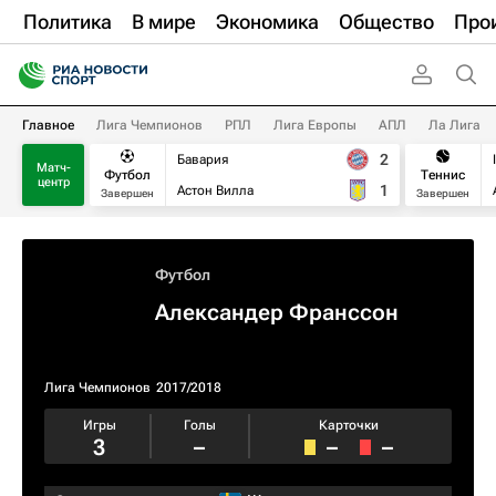
Политика
В мире
Экономика
Общество
Про
Главное
Лига Чемпионов
РПЛ
Лига Европы
АПЛ
Ла Лига
2
Бавария
Матч-
Футбол
Теннис
центр
1
Астон Вилла
Завершен
Завершен
Футбол
Александер Франссон
Лига Чемпионов
2017/2018
Игры
Голы
Карточки
3
–
–
–