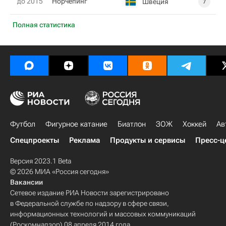
до 2015
Норчепинг
Швеция
7
Полная статистика
Футбол
Фигурное катание
Биатлон
ЗОЖ
Хоккей
Ав
Спецпроекты
Реклама
Продукты и сервисы
Пресс-ц
Версия 2023.1 Beta
© 2026 МИА «Россия сегодня»
Вакансии
Сетевое издание РИА Новости зарегистрировано
в Федеральной службе по надзору в сфере связи,
информационных технологий и массовых коммуникаций
(Роскомнадзор) 08 апреля 2014 года.