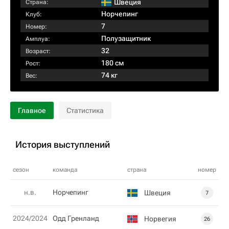
Швеция
Страна:
Норчепинг
Клуб:
7
Номер:
Полузащитник
Амплуа:
32
Возраст:
180 см
Рост:
74 кг
Вес:
Главное
Статистика
История выступлений
сезон
команда
страна
номер
н.в.
Норчепинг
Швеция
7
2024/2024
Одд Гренланд
Норвегия
26