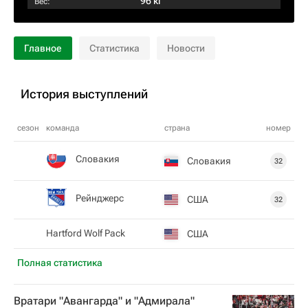
96 кг
Вес:
Главное
Статистика
Новости
История выступлений
сезон
команда
страна
номер
Словакия
Словакия
32
Рейнджерс
США
32
Hartford Wolf Pack
США
Полная статистика
Вратари "Авангарда" и "Адмирала"