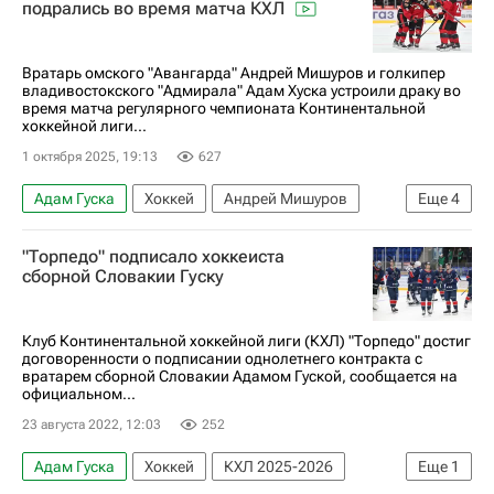
подрались во время матча КХЛ
Вратарь омского "Авангарда" Андрей Мишуров и голкипер
владивостокского "Адмирала" Адам Хуска устроили драку во
время матча регулярного чемпионата Континентальной
хоккейной лиги...
1 октября 2025, 19:13
627
Адам Гуска
Хоккей
Андрей Мишуров
Еще
4
Омск
Авангард
Адмирал
"Торпедо" подписало хоккеиста
КХЛ 2025-2026
сборной Словакии Гуску
Клуб Континентальной хоккейной лиги (КХЛ) "Торпедо" достиг
договоренности о подписании однолетнего контракта с
вратарем сборной Словакии Адамом Гуской, сообщается на
официальном...
23 августа 2022, 12:03
252
Адам Гуска
Хоккей
КХЛ 2025-2026
Еще
1