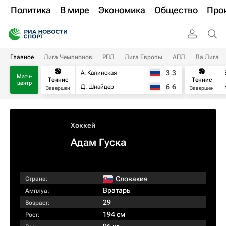
Политика
В мире
Экономика
Общество
Про
Главное
Лига Чемпионов
РПЛ
Лига Европы
АПЛ
Ла Лига
3
3
А. Калинская
Матч-
Теннис
Теннис
центр
6
6
Д. Шнайдер
Завершен
Завершен
Хоккей
Адам Гуска
Словакия
Страна:
Вратарь
Амплуа:
29
Возраст:
194 см
Рост: