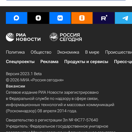
Анна-Лена Грёнефельд
Елена Веснина
Новости - Лондон-2012
Анастасия Родионова
Екатерина Макарова
Сборная России - Лондон-2012
Лондон-2012
Юлия Гёргес
Теннис на Олимпиаде 2012
Летние Олимпийские игры 2012
Россия на Олимпиаде 2012
Елена Веснина
Анастасия Родионова
Екатерина Макарова
Политика
Общество
Экономика
В мире
Происшеств
Спецпроекты
Реклама
Продукты и сервисы
Пресс-ц
Версия 2023.1 Beta
© 2026 МИА «Россия сегодня»
Вакансии
Сетевое издание РИА Новости зарегистрировано
в Федеральной службе по надзору в сфере связи,
информационных технологий и массовых коммуникаций
(Роскомнадзор) 08 апреля 2014 года.
Свидетельство о регистрации Эл № ФС77-57640
Учредитель: Федеральное государственное унитарное