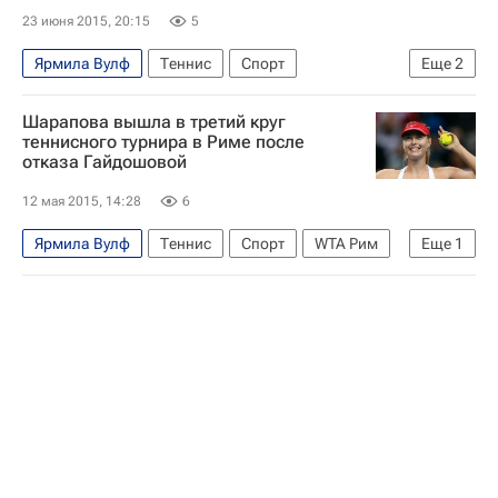
23 июня 2015, 20:15
5
Ярмила Вулф
Теннис
Спорт
Еще
2
WTA Истбурн
Каролина Возняцки
Шарапова вышла в третий круг
теннисного турнира в Риме после
отказа Гайдошовой
12 мая 2015, 14:28
6
Ярмила Вулф
Теннис
Спорт
WTA Рим
Еще
1
Мария Шарапова