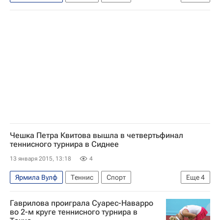
Ангелика Кербер
WTA Сидней
Ангелика Кербер
Петра Квитова
Чешка Петра Квитова вышла в четвертьфинал
теннисного турнира в Сиднее
13 января 2015, 13:18
4
Ярмила Вулф
Теннис
Спорт
Еще
4
WTA Сидней
Пэн Шуай
Гаврилова проиграла Суарес-Наварро
Доминика Цибулкова
Петра Квитова
во 2-м круге теннисного турнира в