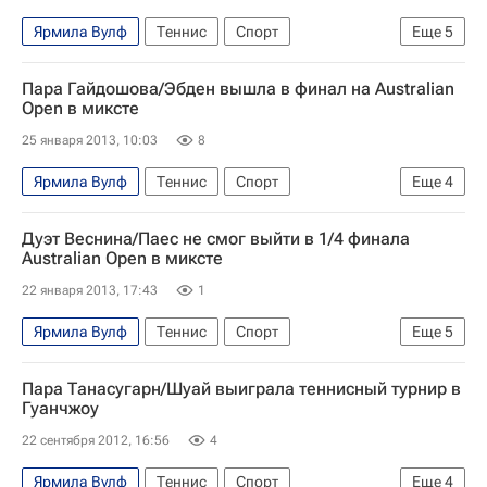
Ярмила Вулф
Теннис
Спорт
Еще
5
Открытый чемпионат Австралии-2013 завершился победами Новака Джоковича и Виктории Азаренко
Пара Гайдошова/Эбден вышла в финал на Australian
Australian Open
Франтишек Чермак
Open в миксте
Люция Градецкая
Мэттью Эбден
25 января 2013, 10:03
8
Ярмила Вулф
Теннис
Спорт
Еще
4
Открытый чемпионат Австралии-2013 завершился победами Новака Джоковича и Виктории Азаренко
Дуэт Веснина/Паес не смог выйти в 1/4 финала
Australian Open
Ярослава Шведова
Australian Open в миксте
Мэттью Эбден
22 января 2013, 17:43
1
Ярмила Вулф
Теннис
Спорт
Еще
5
Открытый чемпионат Австралии-2013 завершился победами Новака Джоковича и Виктории Азаренко
Пара Танасугарн/Шуай выиграла теннисный турнир в
Australian Open
Елена Веснина
Гуанчжоу
Леандер Паес
Мэттью Эбден
22 сентября 2012, 16:56
4
Ярмила Вулф
Теннис
Спорт
Еще
4