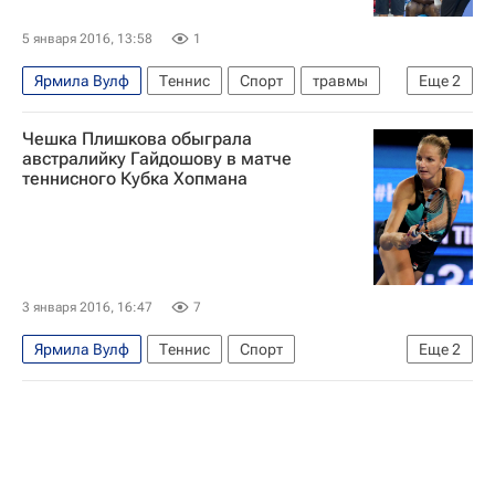
5 января 2016, 13:58
1
Ярмила Вулф
Теннис
Спорт
травмы
Еще
2
Кубок Хопмана
Серена Уильямс
Чешка Плишкова обыграла
австралийку Гайдошову в матче
теннисного Кубка Хопмана
3 января 2016, 16:47
7
Ярмила Вулф
Теннис
Спорт
Еще
2
Кубок Хопмана
Каролина Плишкова