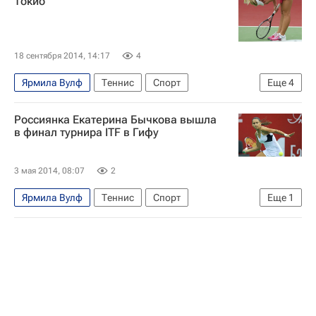
Токио
18 сентября 2014, 14:17
4
Ярмила Вулф
Теннис
Спорт
Еще
4
WTA Токио
Дарья Гаврилова
Россиянка Екатерина Бычкова вышла
Карла Суарес-Наварро
Каролина Возняцки
в финал турнира ITF в Гифу
3 мая 2014, 08:07
2
Ярмила Вулф
Теннис
Спорт
Еще
1
Екатерина Бычкова