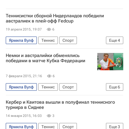
Теннисистки сборной Нидерландов победили
австралиек в плей-офф Fedcup
19 апреля 2015, 19:07
6
Ярмила Вулф
Теннис
Спорт
Еще
4
Кубок Билли Джин Кинг (Кубок Федераций)
Немки и австралийки обменялись
Сборная Австралии по теннису
Аранта Рус
победами в матче Кубка Федерации
Кейси Деллакуа
7 февраля 2015, 21:16
6
Ярмила Вулф
Теннис
Спорт
Еще
6
Кубок Билли Джин Кинг (Кубок Федераций)
Кербер и Квитова вышли в полуфинал теннисного
Сборная Австралии по теннису
турнира в Сиднее
Сборная Германии по теннису
14 января 2015, 16:03
3
Андреа Петкович
Саманта Стосур
Ярмила Вулф
Теннис
Спорт
Еще
3