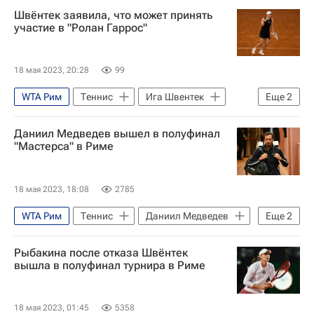
Швёнтек заявила, что может принять
участие в "Ролан Гаррос"
18 мая 2023, 20:28
99
WTA Рим
Теннис
Ига Швентек
Еще
2
Елена Рыбакина
Twitter
Даниил Медведев вышел в полуфинал
"Мастерса" в Риме
18 мая 2023, 18:08
2785
WTA Рим
Теннис
Даниил Медведев
Еще
2
Стефанос Циципас
Борна Чорич
Рыбакина после отказа Швёнтек
вышла в полуфинал турнира в Риме
18 мая 2023, 01:45
5358