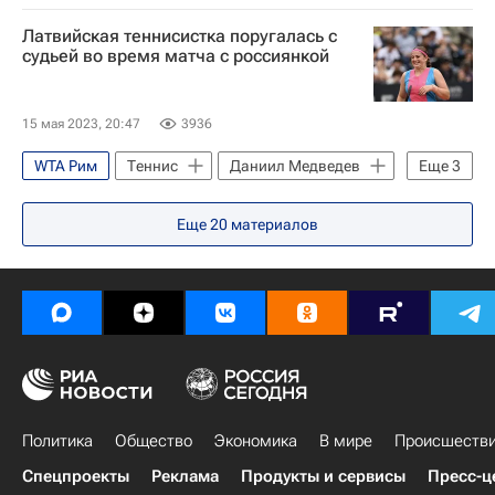
Донна Векич
Елена Рыбакина
Латвийская теннисистка поругалась с
судьей во время матча с россиянкой
15 мая 2023, 20:47
3936
WTA Рим
Теннис
Даниил Медведев
Еще
3
Елена Остапенко
Дарья Касаткина
Еще
20
материалов
Паула Бадоса
Политика
Общество
Экономика
В мире
Происшеств
Спецпроекты
Реклама
Продукты и сервисы
Пресс-ц