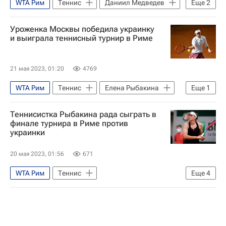
WTA Рим
Теннис
Даниил Медведев
Еще
2
Хольгер Руне
Уроженка Москвы победила украинку
Ассоциация теннисистов-профессионалов (ATP)
и выиграла теннисный турнир в Риме
21 мая 2023, 01:20
4769
WTA Рим
Теннис
Елена Рыбакина
Еще
1
Ангелина Калинина
Теннисистка Рыбакина рада сыграть в
финале турнира в Риме против
украинки
20 мая 2023, 01:56
671
WTA Рим
Теннис
Еще
4
Ангелина Калинина
Елена Рыбакина
Вероника Кудерметова
Женская теннисная ассоциация (WTA)