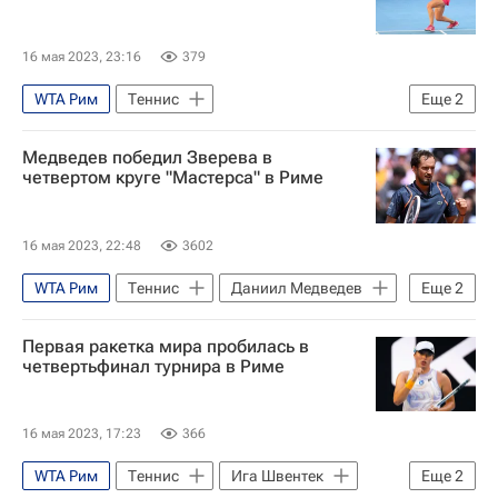
16 мая 2023, 23:16
379
WTA Рим
Теннис
Еще
2
Вероника Кудерметова
Медведев победил Зверева в
Ангелина Калинина
четвертом круге "Мастерса" в Риме
16 мая 2023, 22:48
3602
WTA Рим
Теннис
Даниил Медведев
Еще
2
Александр Зверев
Янник Ханфманн
Первая ракетка мира пробилась в
четвертьфинал турнира в Риме
16 мая 2023, 17:23
366
WTA Рим
Теннис
Ига Швентек
Еще
2