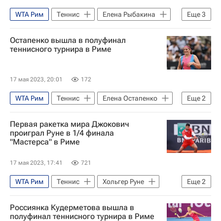
WTA Рим
Теннис
Елена Рыбакина
Еще
3
Женская теннисная ассоциация (WTA)
Остапенко вышла в полуфинал
Ига Швентек
Елена Остапенко
теннисного турнира в Риме
17 мая 2023, 20:01
172
WTA Рим
Теннис
Елена Остапенко
Еще
2
Паула Бадоса
Ига Швентек
Первая ракетка мира Джокович
проиграл Руне в 1/4 финала
"Мастерса" в Риме
17 мая 2023, 17:41
721
WTA Рим
Теннис
Хольгер Руне
Еще
2
Новак Джокович
Каспер Рууд
Россиянка Кудерметова вышла в
полуфинал теннисного турнира в Риме