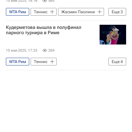
15 мая 2025, 18:16
565
WTA Рим
Теннис
Жасмин Паолини
Еще
3
Кори Гауфф
Кудерметова вышла в полуфинал
Женская теннисная ассоциация (WTA)
парного турнира в Риме
Спорт
15 мая 2025, 17:25
269
WTA Рим
Теннис
Еще
4
Вероника Кудерметова
Элиз Мертенс
Женская теннисная ассоциация (WTA)
Спорт