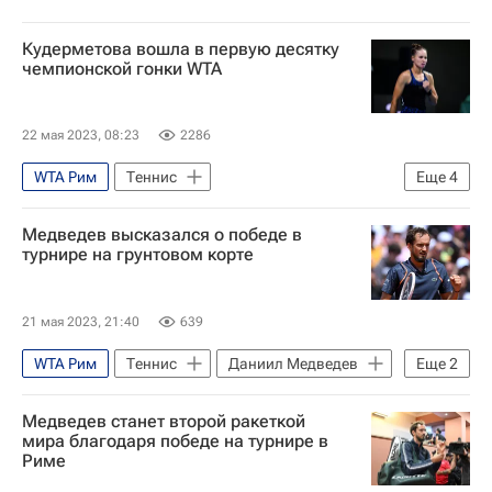
Кудерметова вошла в первую десятку
чемпионской гонки WTA
22 мая 2023, 08:23
2286
WTA Рим
Теннис
Еще
4
Вероника Кудерметова
Медведев высказался о победе в
Дарья Касаткина
Арина Соболенко
турнире на грунтовом корте
Женская теннисная ассоциация (WTA)
21 мая 2023, 21:40
639
WTA Рим
Теннис
Даниил Медведев
Еще
2
Хольгер Руне
Медведев станет второй ракеткой
Ассоциация теннисистов-профессионалов (ATP)
мира благодаря победе на турнире в
Риме