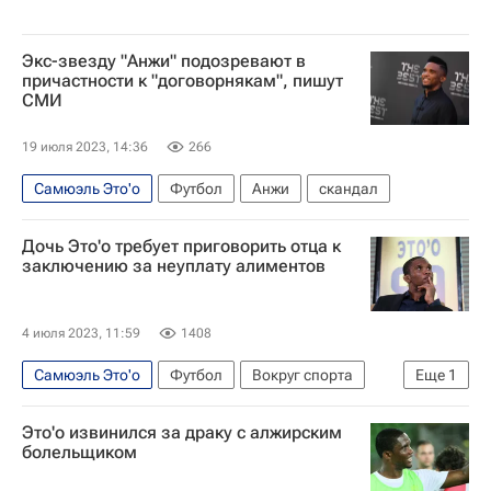
Экс-звезду "Анжи" подозревают в
причастности к "договорнякам", пишут
СМИ
19 июля 2023, 14:36
266
Самюэль Это'о
Футбол
Анжи
скандал
Дочь Это'о требует приговорить отца к
заключению за неуплату алиментов
4 июля 2023, 11:59
1408
Самюэль Это'о
Футбол
Вокруг спорта
Еще
1
Анжи
Это'о извинился за драку с алжирским
болельщиком