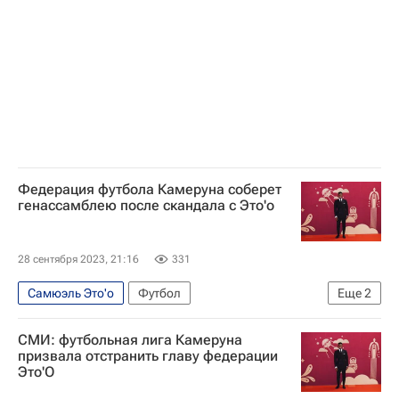
Федерация футбола Камеруна соберет
генассамблею после скандала с Это'о
28 сентября 2023, 21:16
331
Самюэль Это'о
Футбол
Еще
2
Международная федерация футбола (ФИФА)
СМИ: футбольная лига Камеруна
Джанни Инфантино
призвала отстранить главу федерации
Это'О