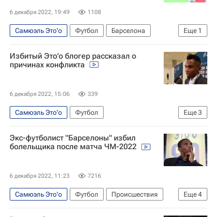
6 декабря 2022, 19:49
1108
Самюэль Это'о
Футбол
Барселона
Еще
1
ЧМ по футболу 2026
Избитый Это'о блогер рассказал о
причинах конфликта
6 декабря 2022, 15:06
339
Самюэль Это'о
Футбол
Еще
3
ЧМ по футболу 2026
Вокруг спорта
Экс-футболист "Барселоны" избил
Происшествия
болельщика после матча ЧМ-2022
6 декабря 2022, 11:23
7216
Самюэль Это'о
Футбол
Происшествия
Еще
4
Вокруг спорта
ЧМ по футболу 2026