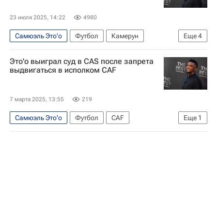
23 июля 2025, 14:22
4980
Самюэль Это'о
Футбол
Камерун
Еще
4
Сан-Диего
США
ФБР
Спорт
Это'o выиграл суд в CAS после запрета
выдвигаться в исполком CAF
7 марта 2025, 13:55
219
Самюэль Это'о
Футбол
CAF
Еще
1
Спортивный арбитражный суд (CAS)