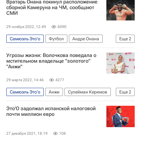
Вратарь Онана покинул расположение
Бразилия
Южная Корея
сборной Камеруна на ЧМ, сообщают
СМИ
29 ноября 2022, 12:49
6090
Самюэль Это'о
Футбол
Андре Онана
Еще
2
Интер
ЧМ по футболу 2026
Угрозы жизни: Волочкова поведала о
мстительном владельце "золотого"
"Анжи"
29 марта 2022, 14:46
4277
Самюэль Это'о
Анжи
Сулейман Керимов
Еще
2
Роберто Карлос
Анастасия Волочкова
Это'О задолжал испанской налоговой
почти миллион евро
27 декабря 2021, 18:19
108