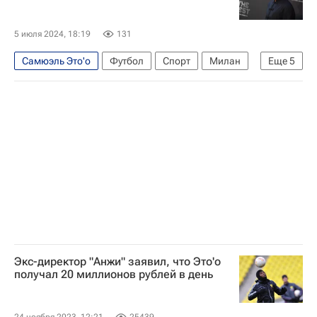
Лев Яшин
Хавьер Маскерано
Серхио Агуэро
Малком
Клаудиньо
5 июля 2024, 18:19
131
Хосеп Гвардиола
Неймар
Самюэль Это'о
Футбол
Спорт
Милан
Еще
5
Анхель Ди Мария
Карлос Тевес
Испания
Италия
Барселона
Интер
CAF
Экс-директор "Анжи" заявил, что Это'о
получал 20 миллионов рублей в день