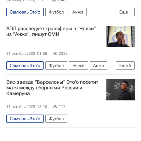
24 ноября 2023, 12:21
25439
Самюэль Это'о
Футбол
Анжи
Еще
1
Самюэль Это’о
АПЛ расследует трансферы в "Челси"
из "Анжи", пишут СМИ
31 октября 2023, 01:58
2332
Самюэль Это'о
Футбол
Челси
Анжи
Еще
5
Виллиан
Роман Абрамович
Экс-звезда "Барселоны" Это'о посетит
Трансферы в РПЛ
Трансферы в АПЛ
матч между сборными России и
Камеруна
Вокруг спорта
11 октября 2023, 13:10
117
Самюэль Это'о
Футбол