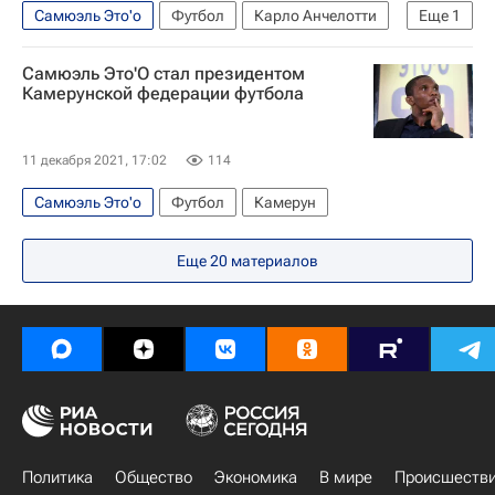
Самюэль Это'о
Футбол
Карло Анчелотти
Еще
1
Анжи
Самюэль Это'О стал президентом
Камерунской федерации футбола
11 декабря 2021, 17:02
114
Самюэль Это'о
Футбол
Камерун
Еще
20
материалов
Политика
Общество
Экономика
В мире
Происшеств