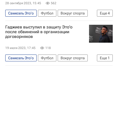
28 сентября 2023, 15:45
562
Самюэль Это'о
Футбол
Вокруг спорта
Еще
4
Барселона
Анжи
Гаджиев выступил в защиту Это'о
Международная федерация футбола (ФИФА)
после обвинений в организации
договорняков
Джанни Инфантино
19 июля 2023, 17:45
118
Самюэль Это'о
Футбол
Вокруг спорта
Еще
1
Гаджи Гаджиев