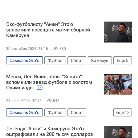
Экс-футболисту "Анжи" Это'о
запретили посещать матчи сборной
Камеруна
30 сентября 2024, 21:15
380
Самюэль Это'о
Футбол
Спорт
Камерун
Еще
5
Бразилия
Анжи
Месси, Лев Яшин, топы "Зенита":
Международная федерация футбола (ФИФА)
вспомнили звезд футбола с золотом
Олимпиады
Барселона
Испания
29 июля 2024, 07:45
547
Самюэль Это'о
Футбол
Спорт
Еще
13
Спорт — видео
Авторы РИА Новости Спорт
Легенду "Анжи" и Камеруна Это'о
Материалы РИА Спорт
Лионель Месси
оштрафовали на 200 тысяч долларов