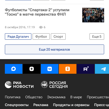
Первая лига
Тосно
Енисей
Футболисты "Спартака-2" уступили
"Тосно" в матче первенства ФНЛ
8 октября 2016, 17:19
6
Раде Дугалич
Футбол
Спорт
Еще
5
Первая лига
Тосно
Спартак-2
Еще
20
материалов
Евгений Марков
Вагиз Галиулин
Политика
Общество
Экономика
В мире
Происшеств
Спецпроекты
Реклама
Продукты и сервисы
Пресс-ц