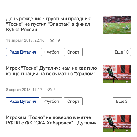
День рождения - грустный праздник:
"Тосно" не пустил "Спартак" в финал
Кубка России
18 апреля 2018, 22:16
19
Раде Дугалич
Футбол
Спорт
Еще
10
Дмитрий Парфенов
Массимо Каррера
Игрок "Тосно" Дугалич: нам не хватило
Полуфинальные матчи Кубка России-2017/2018 по футболу
концентрации на весь матч с "Уралом"
Кубок России по футболу
Тосно
8 апреля 2018, 17:17
5
Спартак Москва
Вагиз Галиулин
Денис Глушаков
Павел Погребняк
Раде Дугалич
Футбол
Спорт
Еще
3
Софьян Ханни
РПЛ 2026-2027 (Чемпионат России по футболу)
Игрокам "Тосно" не повезло в матче
Тосно
Урал
РФПЛ с ФК "СКА-Хабаровск" - Дугалич