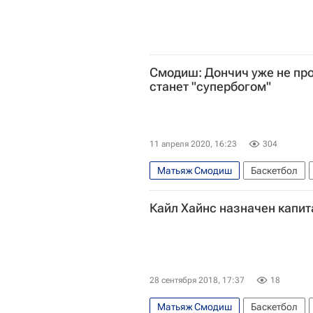
Смодиш: Дончич уже не про
станет "супербогом"
11 апреля 2020, 16:23
304
Матьяж Смодиш
Баскетбол
Кайл Хайнс назначен капи
28 сентября 2018, 17:37
18
Матьяж Смодиш
Баскетбол