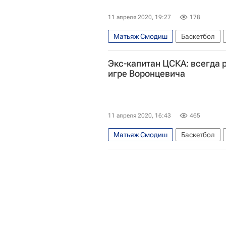
11 апреля 2020, 19:27
178
Матьяж Смодиш
Баскетбол
Экс-капитан ЦСКА: всегда 
игре Воронцевича
11 апреля 2020, 16:43
465
Матьяж Смодиш
Баскетбол