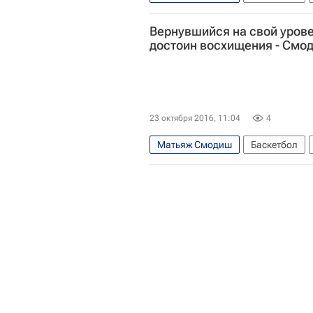
Кайл Хайнс
Виктор Хряпа
Вернувшийся на свой уров
достоин восхищения - Смо
23 октября 2016, 11:04
4
Матьяж Смодиш
Баскетбол