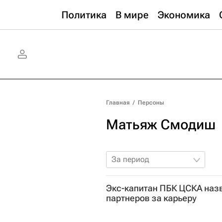
Политика
В мире
Экономика
Главная
/
Персоны
Матьяж Смодиш
За период
Экс-капитан ПБК ЦСКА наз
партнеров за карьеру