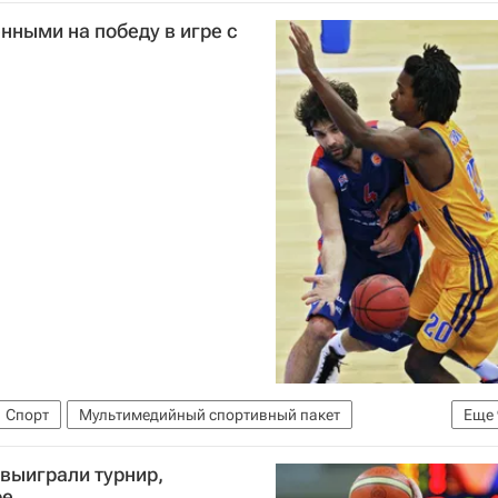
нными на победу в игре с
Спорт
Мультимедийный спортивный пакет
Еще
ченко
Джон Холден
Единая лига ВТБ
Химки
выиграли турнир,
мир Лончар
Виталий Фридзон
ре