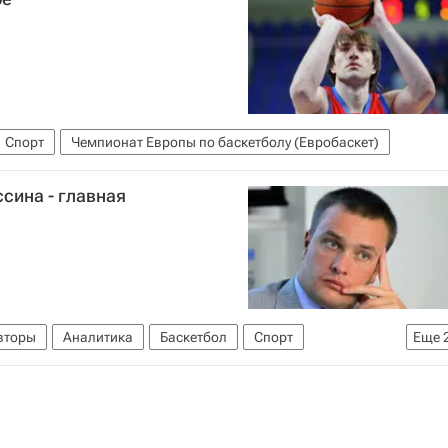
Спорт
Чемпионат Европы по баскетболу (Евробаскет)
сина - главная
вторы
Аналитика
Баскетбол
Спорт
Еще
ди Бертомеу
Траджан Лэнгдон
Этторе Мессина
лига ВТБ
НБА
ПБЛ
Миннесота Тимбервулвс
колас
Зоран Эрцег
Евгений Воронов