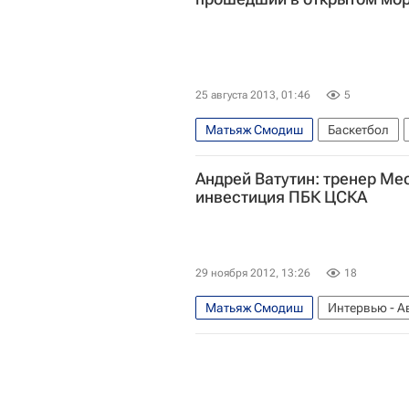
25 августа 2013, 01:46
5
Матьяж Смодиш
Баскетбол
Андрей Ватутин: тренер Мес
инвестиция ПБК ЦСКА
29 ноября 2012, 13:26
18
Матьяж Смодиш
Интервью - А
Андрей Ватутин
ФИБА
Жор
Рамунас Шишкаускас
Единая 
ЦСКА
Сонни Уимс
Дрю Ни