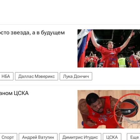
сто звезда, а в будущем
НБА
Даллас Мэверикс
Лука Дончич
таном ЦСКА
Спорт
Андрей Ватутин
Димитрис Итудис
ЦСКА
Еще