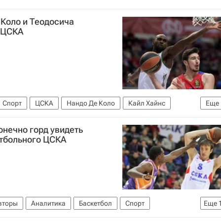
 Коло и Теодосича
 ЦСКА
Спорт
ЦСКА
Нандо Де Коло
Кайл Хайнс
Еще
нечно горд увидеть
етбольного ЦСКА
вторы
Аналитика
Баскетбол
Спорт
Еще
 Европы по баскетболу (Евробаскет)
Фенербахче