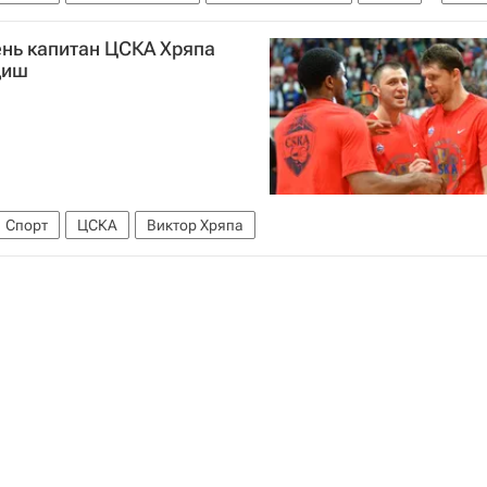
ень капитан ЦСКА Хряпа
диш
Спорт
ЦСКА
Виктор Хряпа