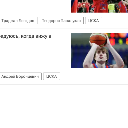
Траджан Лэнгдон
Теодорос Папалукас
ЦСКА
радуюсь, когда вижу в
Андрей Воронцевич
ЦСКА