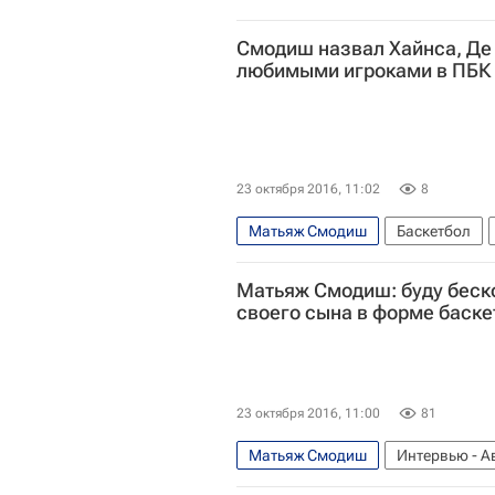
Смодиш назвал Хайнса, Де
любимыми игроками в ПБК
23 октября 2016, 11:02
8
Матьяж Смодиш
Баскетбол
Милош Теодосич
Матьяж Смодиш: буду беско
своего сына в форме баск
23 октября 2016, 11:00
81
Матьяж Смодиш
Интервью - А
Желько Обрадович
Чемпионат