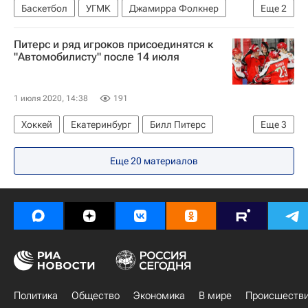
Баскетбол
УГМК
Джамирра Фолкнер
Еще
2
Наталья Виеру
Раиса Мусина
Питерс и ряд игроков присоединятся к
"Автомобилисту" после 14 июля
1 июля 2020, 14:38
191
Хоккей
Екатеринбург
Билл Питерс
Еще
3
Автомобилист
Чарлз Геноуэй
Еще
20
материалов
Дэн Секстон
Политика
Общество
Экономика
В мире
Происшеств