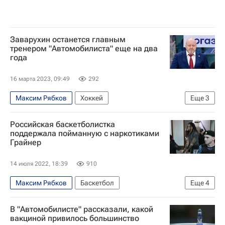
Заварухин останется главным
тренером "Автомобилиста" еще на два
года
16 марта 2023, 09:49
292
Максим Рябков
Хоккей
Еще
3
Николай Заварухин
Автомобилист
Российская баскетболистка
КХЛ 2025-2026
поддержала пойманную с наркотиками
Грайнер
14 июля 2022, 18:39
910
Максим Рябков
Баскетбол
Еще
4
Бриттни Грайнер
УГМК
Криминал
В "Автомобилисте" рассказали, какой
Евгения Белякова
вакциной привилось большинство