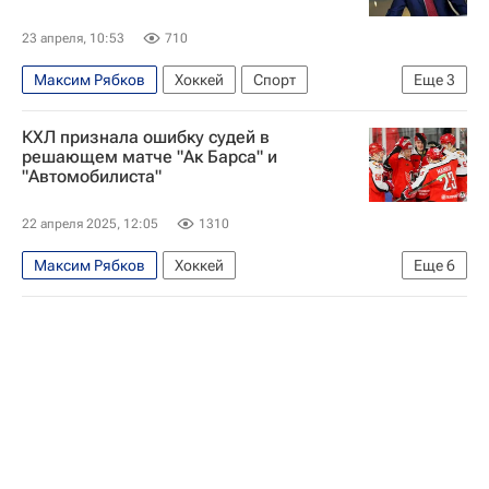
23 апреля, 10:53
710
Максим Рябков
Хоккей
Спорт
Еще
3
Николай Заварухин
Автомобилист
КХЛ признала ошибку судей в
КХЛ 2025-2026
решающем матче "Ак Барса" и
"Автомобилиста"
22 апреля 2025, 12:05
1310
Максим Рябков
Хоккей
Еще
6
Алексей Бывальцев
Кирилл Воробьёв
Автомобилист
Ак Барс
КХЛ 2025-2026
Спорт