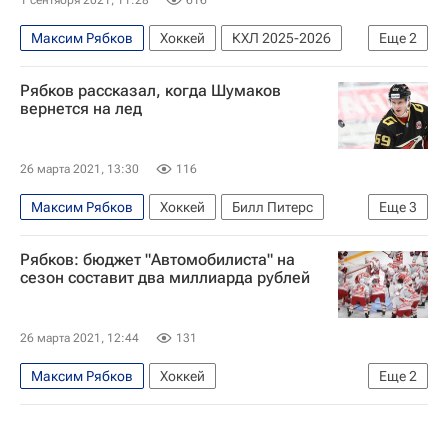
Максим Рябков
Хоккей
КХЛ 2025-2026
Еще
2
Автомобилист
Павел Дацюк
Рябков рассказал, когда Шумаков
вернется на лед
26 марта 2021, 13:30
116
Максим Рябков
Хоккей
Билл Питерс
Еще
3
КХЛ 2025-2026
Автомобилист
Рябков: бюджет "Автомобилиста" на
Сергей Шумаков
сезон составит два миллиарда рублей
26 марта 2021, 12:44
131
Максим Рябков
Хоккей
Еще
2
Регулярный чемпионат КХЛ
Автомобилист