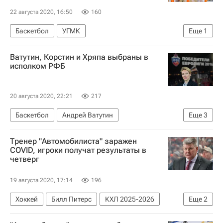
22 августа 2020, 16:50
160
Баскетбол
УГМК
Еще
1
Спорт в условиях пандемии коронавируса
Ватутин, Корстин и Хряпа выбраны в
исполком РФБ
20 августа 2020, 22:21
217
Баскетбол
Андрей Ватутин
Еще
3
Российская федерация баскетбола (РФБ)
Тренер "Автомобилиста" заражен
Илона Корстин
Виктор Хряпа
COVID, игроки получат результаты в
четверг
19 августа 2020, 17:14
196
Хоккей
Билл Питерс
КХЛ 2025-2026
Еще
2
Автомобилист