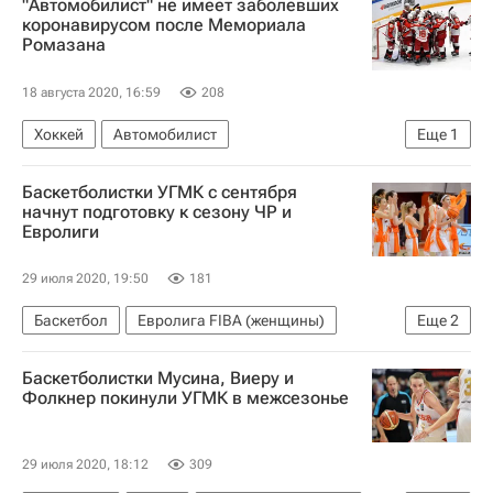
"Автомобилист" не имеет заболевших
Спорт в условиях пандемии коронавируса
коронавирусом после Мемориала
Ромазана
18 августа 2020, 16:59
208
Хоккей
Автомобилист
Еще
1
Спорт в условиях пандемии коронавируса
Баскетболистки УГМК с сентября
начнут подготовку к сезону ЧР и
Евролиги
29 июля 2020, 19:50
181
Баскетбол
Евролига FIBA (женщины)
Еще
2
УГМК
Баскетболистки Мусина, Виеру и
Чемпионат России по баскетболу среди женских команд
Фолкнер покинули УГМК в межсезонье
29 июля 2020, 18:12
309