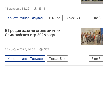
18 февраля, 18:22
8344
Константинос Тасулас
В мире
Армения
Еще
3
Греция
Афины
Ваагн Хачатурян
В Греции зажгли огонь зимних
Олимпийских игр 2026 года
26 ноября 2025, 14:55
307
Константинос Тасулас
Томас Бах
Еще
5
Джованни Малаго
Международный олимпийский комитет (МОК)
Спорт
Зимние Олимпийские игры 2026
Кирсти Ковентри