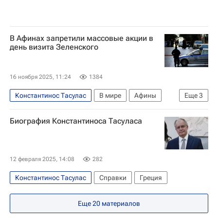
В Афинах запретили массовые акции в
день визита Зеленского
16 ноября 2025, 11:24
1384
Константинос Тасулас
В мире
Афины
Еще
3
Греция
Владимир Зеленский
Биография Константиноса Тасуласа
Кириакос Мицотакис
12 февраля 2025, 14:08
282
Константинос Тасулас
Справки
Греция
Еще
20
материалов