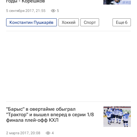
годы - Корешков
Джастин Фонтэйн
Владимир Маркелов
5 сентября 2017, 21:55
5
Мэтт Фрэттин
Константин Пушкарёв
Хоккей
Спорт
Еще
6
Евгений Корешков
Эркка Вестерлунд
КХЛ 2025-2026
Барыс
Салават Юлаев
Роман Савченко
"Барыс" в овертайме обыграл
"Трактор" и вышел вперед в серии 1/8
финала плей-офф КХЛ
2 марта 2017, 20:08
4