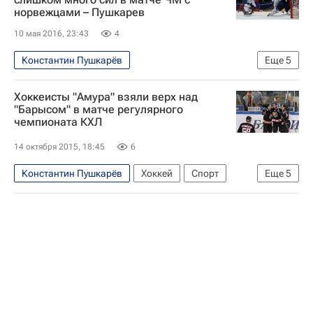
норвежцами – Пушкарев
Роман Старченко
Алексей Симаков
10 мая 2016, 23:43
4
Константин Пушкарёв
Еще
5
Чемпионат мира по хоккею 2016
Хоккей
Хоккеисты "Амура" взяли верх над
Спорт
Чемпионат мира по хоккею
"Барысом" в матче регулярного
чемпионата КХЛ
Казахстан
14 октября 2015, 18:45
6
Константин Пушкарёв
Хоккей
Спорт
Еще
5
КХЛ 2025-2026
Амур
Барыс
Вячеслав Ушенин
Найджел Доус