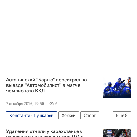
КХЛ 2025-2026
Барыс
Металлург (Магнитогорск)
Максим Худяков
Астанинский "Барыс" переиграл на
выезде "Автомобилист" в матче
чемпионата КХЛ
7 декабря 2016, 19:50
6
Константин Пушкарёв
Хоккей
Спорт
Еще
8
КХЛ 2025-2026
Барыс
Автомобилист
Удаления отняли у казахстанцев
Иван Кучин
Кори Тривино
Артём Гареев
слишком много сил в матче ЧМ с