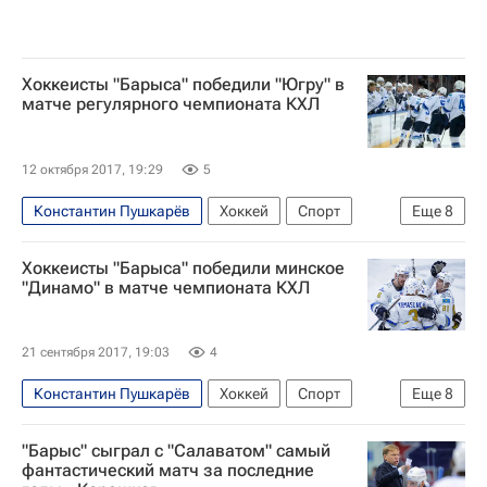
Хоккеисты "Барыса" победили "Югру" в
матче регулярного чемпионата КХЛ
12 октября 2017, 19:29
5
Константин Пушкарёв
Хоккей
Спорт
Еще
8
КХЛ 2025-2026
Барыс
Максим Пестушко
Хоккеисты "Барыса" победили минское
Илья Шипов
Никита Михайлис
"Динамо" в матче чемпионата КХЛ
Владимир Маркелов
Талгат Жайлауов
Мэтт Фрэттин
21 сентября 2017, 19:03
4
Константин Пушкарёв
Хоккей
Спорт
Еще
8
КХЛ 2025-2026
Сибирь
Динамо (Минск)
"Барыс" сыграл с "Салаватом" самый
Барыс
ХК Динамо (Москва)
фантастический матч за последние