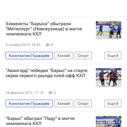
Хоккеисты "Барыса" обыграли
"Металлург" (Новокузнецк) в матче
чемпионата КХЛ
8 октября 2015, 18:55
8
Константин Пушкарёв
Хоккей
Спорт
Еще
8
КХЛ 2025-2026
Металлург (Новокузнецк)
"Авангард" победил "Барыс" на старте
Барыс
Марк Скутар
Майк Ландин
серии первого раунда плей-офф КХЛ
Брэндон Боченски
Кевин Даллмэн
Роберт Коусал
28 февраля 2015, 17:14
2
Константин Пушкарёв
Хоккей
Спорт
Еще
8
КХЛ 2025-2026
Барыс
Авангард
"Барыс" обыграл "Ладу" в матче
Вадим Хомицкий
Александр Пережогин
чемпионата КХЛ