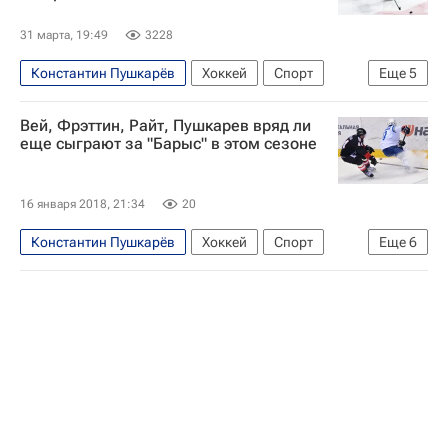
31 марта, 19:49
3228
Константин Пушкарёв
Хоккей
Спорт
Еще
5
Кубок Гагарина
Артем Галимов
Ак Барс
Вей, Фрэттин, Райт, Пушкарев вряд ли
Трактор
КХЛ 2025-2026
еще сыграют за "Барыс" в этом сезоне
16 января 2018, 21:34
20
Константин Пушкарёв
Хоккей
Спорт
Еще
6
Галым Мамбеталиев
КХЛ 2025-2026
Барыс
Линден Вей
Джеймс Райт
Мэтт Фрэттин