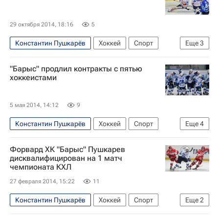
Денис Куляш
Владимир Соботка
Феликс Шютц
29 октября 2014, 18:16
5
Константин Пушкарёв
Хоккей
Спорт
Еще
3
КХЛ 2025-2026
Барыс
Виталий Шулаков
"Барыс" продлил контракты с пятью
хоккеистами
5 мая 2014, 14:12
9
Константин Пушкарёв
Хоккей
Спорт
Еще
4
КХЛ 2025-2026
Барыс
Михаил Рахманов
Форвард ХК "Барыс" Пушкарев
Андрей Гаврилин
дисквалифицирован на 1 матч
чемпионата КХЛ
27 февраля 2014, 15:22
11
Константин Пушкарёв
Хоккей
Спорт
Еще
2
Мультимедийный спортивный пакет
Барыс