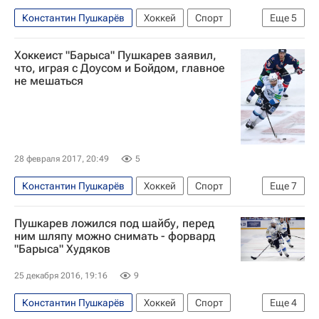
Константин Пушкарёв
Хоккей
Спорт
Еще
5
КХЛ 2025-2026
Барыс
Трактор
Хоккеист "Барыса" Пушкарев заявил,
Артём Бородкин
Мартен Сен-Пьер
что, играя с Доусом и Бойдом, главное
не мешаться
28 февраля 2017, 20:49
5
Константин Пушкарёв
Хоккей
Спорт
Еще
7
КХЛ 2025-2026
Металлург (Новокузнецк)
Пушкарев ложился под шайбу, перед
Барыс
Трактор
Найджел Доус
ним шляпу можно снимать - форвард
"Барыса" Худяков
Алексей Васильченко
Дастин Бойд
25 декабря 2016, 19:16
9
Константин Пушкарёв
Хоккей
Спорт
Еще
4