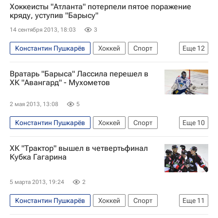
Хоккеисты "Атланта" потерпели пятое поражение
кряду, уступив "Барысу"
14 сентября 2013, 18:03
3
Константин Пушкарёв
Хоккей
Спорт
Еще
12
Мультимедийный спортивный пакет
Вратарь "Барыса" Лассила перешел в
КХЛ 2025-2026
Барыс
Атлант
ХК "Авангард" - Мухометов
Олег Яшин
Сергей Шмелёв
2 мая 2013, 13:08
5
Евгений Блохин
Роман Старченко
Константин Пушкарёв
Хоккей
Спорт
Еще
10
Найджел Доус
Фёдор Полищук
Ильдар Мухометов
Трансферное окно в КХЛ
Игорь Радулов
Рафаэль Батыршин
ХК "Трактор" вышел в четвертьфинал
КХЛ 2025-2026
Торпедо
Барыс
Кубка Гагарина
Авангард
Трактор
Константин Романов
5 марта 2013, 19:24
2
Теему Лассила
Вадим Краснослободцев
Константин Пушкарёв
Хоккей
Спорт
Еще
11
Мультимедийный спортивный пакет