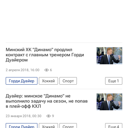
Минский ХК "Динамо" продлил
контракт с главным тренером Горди
Дуайером
2 апреля 2018, 16:00
6
Горди Дуайер
Хоккей
Спорт
Еще
1
Динамо (Минск)
Дуайер: минское "Динамо" не
выполнило задачу на сезон, не попав
в плей-офф КХЛ
23 января 2018, 00:30
9
Горди Дуайер
Хоккей
Спорт
Еще
4