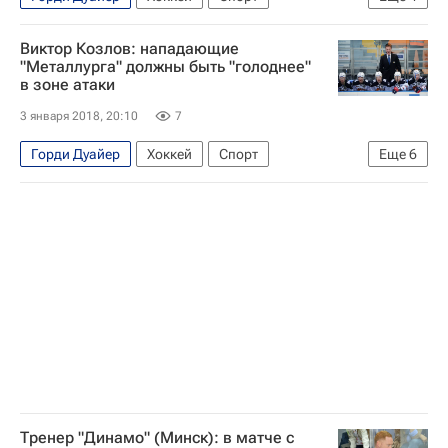
КХЛ 2025-2026
Адмирал
Динамо (Минск)
Виктор Козлов: нападающие
Медвешчак
"Металлурга" должны быть "голоднее"
в зоне атаки
3 января 2018, 20:10
7
Горди Дуайер
Хоккей
Спорт
Еще
6
Виктор Козлов
КХЛ 2025-2026
Динамо (Минск)
СКА (Санкт-Петербург)
Металлург (Магнитогорск)
Юнас Энрот
Тренер "Динамо" (Минск): в матче с