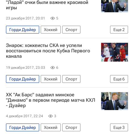
"Ладой" очки были важнее красивой
игры
23 декабря 2017, 20:01
5
Горди Дуайер
Хоккей
Спорт
Еще
2
КХЛ 2025-2026
Динамо (Минск)
Знарок: хоккеисты СКА не успели
восстановиться после Кубка Первого
канала
19 декабря 2017, 23:03
6
Горди Дуайер
Хоккей
Спорт
Еще
6
Олег Знарок
Еврохоккейтур
ХК "Ак Барс" задавил минское
КХЛ 2025-2026
Динамо (Минск)
"Динамо" в первом периоде матча КХЛ
- Дуайер
СКА (Санкт-Петербург)
Сборная России по хоккею с шайбой
4 декабря 2017, 22:24
3
Горди Дуайер
Хоккей
Спорт
Еще
3