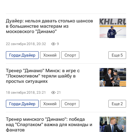
Дуайер: нельзя давать столько шансов
в большинстве мастерам из
московского "Динамо"
22 сентября 2018, 20:32
9
Горди Дуайер
Хоккей
Спорт
Еще
5
КХЛ 2025-2026
Динамо (Минск)
Тренер "Динамо" Минск: в игре с
ХК Динамо (Москва)
Максим Афиногенов
"Локомотивом" теряли шайбу в
простых ситуациях
Вадим Шипачев
18 сентября 2018, 23:21
21
Горди Дуайер
Хоккей
Спорт
Еще
2
Локомотив (Ярославль)
Динамо (Минск)
Тренер минского "Динамо": победа
над "Спартаком" важна для команды и
фанатов