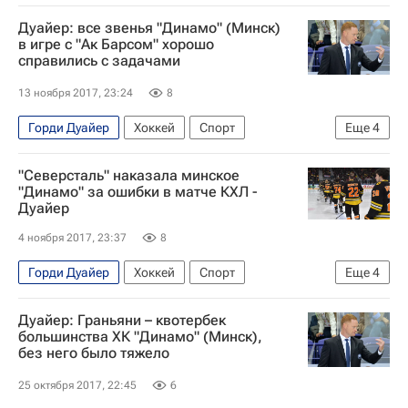
КХЛ 2025-2026
Динамо (Минск)
Ак Барс
Дуайер: все звенья "Динамо" (Минск)
в игре с "Ак Барсом" хорошо
справились с задачами
13 ноября 2017, 23:24
8
Горди Дуайер
Хоккей
Спорт
Еще
4
Зинэтула Билялетдинов
КХЛ 2025-2026
"Северсталь" наказала минское
Динамо (Минск)
Ак Барс
"Динамо" за ошибки в матче КХЛ -
Дуайер
4 ноября 2017, 23:37
8
Горди Дуайер
Хоккей
Спорт
Еще
4
Александр Гулявцев
КХЛ 2025-2026
Дуайер: Граньяни – квотербек
Северсталь
Динамо (Минск)
большинства ХК "Динамо" (Минск),
без него было тяжело
25 октября 2017, 22:45
6