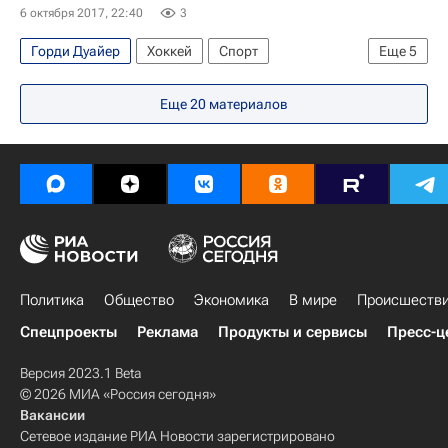
6 октября 2017, 22:40
3
Горди Дуайер
Хоккей
Спорт
Еще
5
КХЛ 2025-2026
Динамо (Минск)
Еще
20
материалов
Салават Юлаев
ХК Динамо (Москва)
Джастин Фонтэйн
Политика
Общество
Экономика
В мире
Происшеств
Спецпроекты
Реклама
Продукты и сервисы
Пресс-ц
Версия 2023.1 Beta
© 2026 МИА «Россия сегодня»
Вакансии
Сетевое издание РИА Новости зарегистрировано