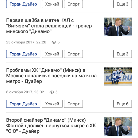
Горди Дуайер
Хоккей
Спорт
Еще
3
КХЛ 2025-2026
Динамо (Минск)
Первая шайба в матче КХЛ с
Марк-Андре Граньяни
"Витязем" стала решающей - тренер
минского "Динамо"
23 октября 2017, 22:20
5
Горди Дуайер
Хоккей
Спорт
Еще
3
КХЛ 2025-2026
Витязь
Динамо (Минск)
Проблемы ХК "Динамо" (Минск) в
Москве начались с поездки на матч на
метро - Дуайер
6 октября 2017, 23:02
5
Горди Дуайер
Хоккей
Спорт
Еще
6
КХЛ 2025-2026
Динамо (Минск)
Второй снайпер "Динамо" (Минск)
ХК Динамо (Москва)
Александр Павлович
Фонтэйн должен вернуться к игре с ХК
"СЮ" - Дуайер
Александр Китаров
Артём Волков