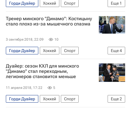
Горди Дуайер
Хоккей
Спорт
Еще
1
Динамо (Минск)
Тренер минского "Динамо": Костицыну
стало плохо из-за мышечного спазма
3 сентября 2018, 22:09
10
Горди Дуайер
Хоккей
Спорт
Еще
4
КХЛ 2025-2026
Динамо (Минск)
Ак Барс
Дуайер: сезон КХЛ для минского
Андрей Костицын
"Динамо" стал переходным,
легионеров становится меньше
11 апреля 2018, 17:22
5
Горди Дуайер
Хоккей
Спорт
Еще
2
КХЛ 2025-2026
Динамо (Минск)