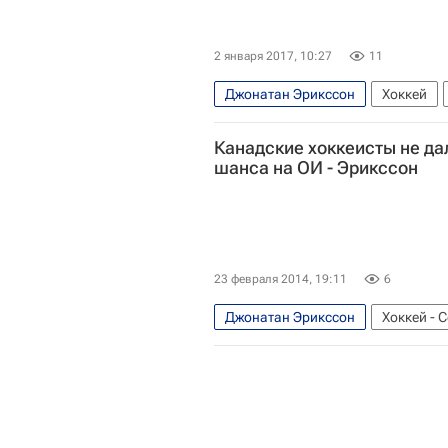
2 января 2017, 10:27
11
Джонатан Эрикссон
Хоккей
Детройт Ред Уингз
Торонто Ме
Канадские хоккеисты не да
Энтони Манта
Остон Мэттьюс
шанса на ОИ - Эрикссон
23 февраля 2014, 19:11
6
Джонатан Эрикссон
Хоккей - 
Зимние Олимпийские игры 2014