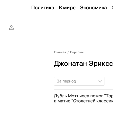
Политика
В мире
Экономика
Главная
/
Персоны
Джонатан Эрикс
За период
Дубль Мэттьюса помог "Тор
в матче "Столетней класси