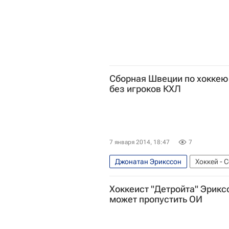
Сборная Швеции по хоккею 
без игроков КХЛ
7 января 2014, 18:47
7
Джонатан Эрикссон
Хоккей - 
Мультимедийный спортивный пак
Хоккеист "Детройта" Эрикс
Зимние Олимпийские игры 2014
может пропустить ОИ
Хенрик Лундквист
Юнас Энрот
Даниэль Альфредссон
Оливер