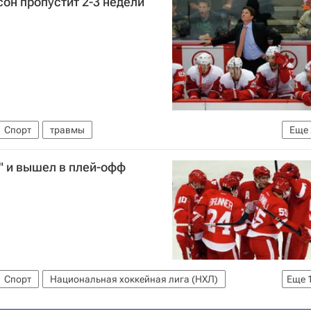
сон пропустит 2-3 недели
Спорт
травмы
Еще
ХЛ)
Детройт Ред Уингз
" и вышел в плей-офф
Спорт
Национальная хоккейная лига (НХЛ)
Еще
 Брюинз
Тампа-Бэй Лайтнинг
Нэшвилл Предаторз