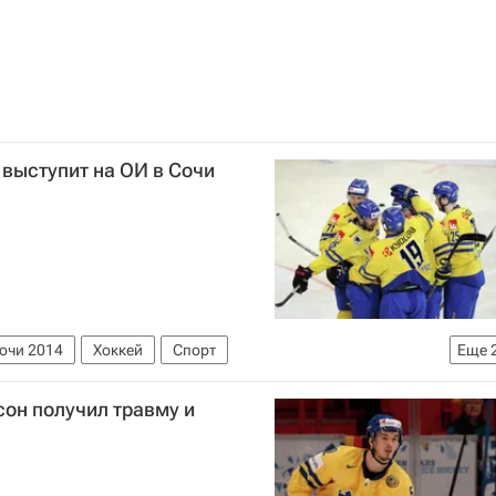
выступит на ОИ в Сочи
Сочи 2014
Хоккей
Спорт
Еще
ет
Олимпийские игры
Пер Мортс
сон получил травму и
Национальная хоккейная лига (НХЛ)
Швеция
Якоб Сильверберг
Хенрик Таллиндер
 Экман-Ларссон
Патрик Берглунд
Юнас Густавссон