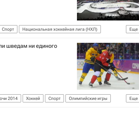
Спорт
Национальная хоккейная лига (НХЛ)
Еще
йпл Лифс
Митч Марнер
Коннор Браун
ли шведам ни единого
Дилан Ларкин
Лео Комаров
Сочи 2014
Хоккей
Спорт
Олимпийские игры
Еще
Канада