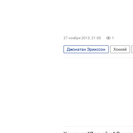
27 ноября 2013, 21:00
1
Джонатан Эрикссон
Хоккей
Детройт Ред Уингз