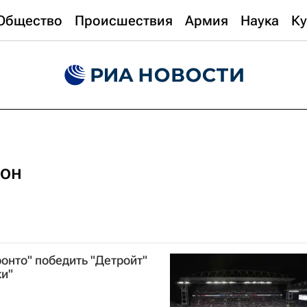
Общество
Происшествия
Армия
Наука
Ку
сон
онто" победить "Детройт"
ки"