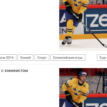
 Хьяльмарссон
Джонни Одуя
Александр Стин
н
Маркус Крюгер
Даниэль Седин
онвалль
Сочи 2014
Хоккей
Спорт
Олимпийские игры
Еще
Национальная хоккейная лига (НХЛ)
 с хоккеистом