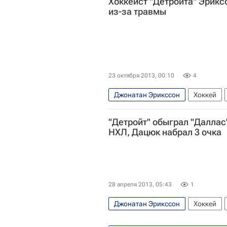
Хоккеист "Детройта" Эрикс
из-за травмы
23 октября 2013, 00:10
4
Джонатан Эрикссон
Хоккей
Национальная хоккейная лига (Н
"Детройт" обыграл "Даллас
НХЛ, Дацюк набрал 3 очка
28 апреля 2013, 05:43
1
Джонатан Эрикссон
Хоккей
Коламбус Блю Джекетс
Бостон